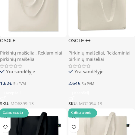
OSOLE
OSOLE ++
Pirkinių maišeliai
,
Reklaminiai
Pirkinių maišeliai
,
Reklaminiai
pirkinių maišeliai
pirkinių maišeliai
Yra sandėlyje
Yra sandėlyje
1.62
€
2.64
€
Su PVM
Su PVM
Į Krepšelį
Į Krepšelį
SKU:
MO6899-13
SKU:
MO2094-13
Galima spauda
Galima spauda