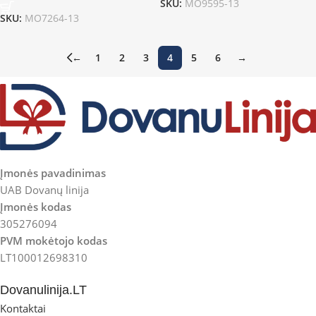
SKU:
MO9595-13
SKU:
MO7264-13
←
1
2
3
4
5
6
→
Įmonės pavadinimas
UAB Dovanų linija
Įmonės kodas
305276094
PVM mokėtojo kodas
LT100012698310
Dovanulinija.LT
Kontaktai