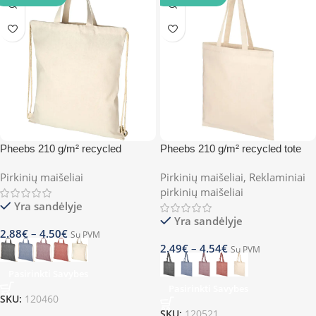
Pheebs 210 g/m² recycled
Pheebs 210 g/m² recycled tote
drawstring backpack 6L
bag
Pirkinių maišeliai
Pirkinių maišeliai
,
Reklaminiai
pirkinių maišeliai
Yra sandėlyje
Yra sandėlyje
2.88
€
–
4.50
€
Su PVM
2.49
€
–
4.54
€
Su PVM
Pasirinkti Savybes
Pasirinkti Savybes
SKU:
120460
SKU:
120521