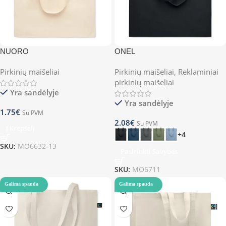
NUORO
ONEL
Pirkinių maišeliai
Pirkinių maišeliai
,
Reklaminiai
pirkinių maišeliai
Yra sandėlyje
Yra sandėlyje
1.75
€
Su PVM
2.08
€
Su PVM
Į Krepšelį
+4
SKU:
MO6632-13
Pasirinkti Savybes
SKU:
MO6711
Galima spauda
Galima spauda