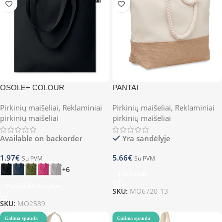
OSOLE+ COLOUR
PANTAI
Pirkinių maišeliai
,
Reklaminiai
Pirkinių maišeliai
,
Reklaminiai
pirkinių maišeliai
pirkinių maišeliai
Available on backorder
Yra sandėlyje
1.97
€
5.66
€
Su PVM
Su PVM
+6
Į Krepšelį
Pasirinkti Savybes
SKU:
MO6720-13
SKU:
MO2589
Galima spauda
Galima spauda