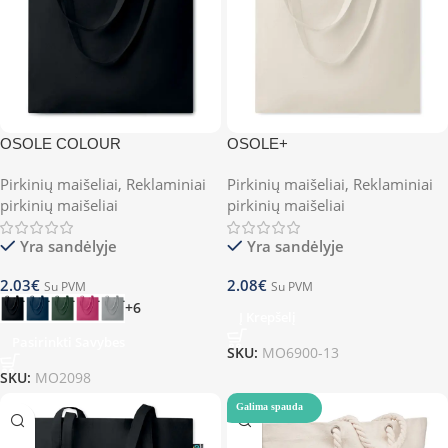
OSOLE COLOUR
OSOLE+
Pirkinių maišeliai
,
Reklaminiai
Pirkinių maišeliai
,
Reklaminiai
pirkinių maišeliai
pirkinių maišeliai
Yra sandėlyje
Yra sandėlyje
2.03
€
2.08
€
Su PVM
Su PVM
+6
Į Krepšelį
Pasirinkti Savybes
SKU:
MO6900-13
SKU:
MO2098
Galima spauda