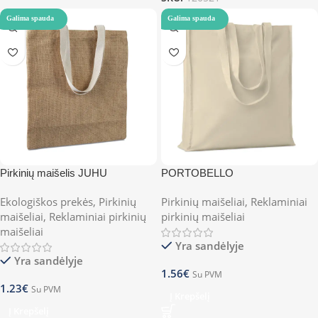
Galima spauda
Galima spauda
Pirkinių maišelis JUHU
PORTOBELLO
Ekologiškos prekės
,
Pirkinių
Pirkinių maišeliai
,
Reklaminiai
maišeliai
,
Reklaminiai pirkinių
pirkinių maišeliai
maišeliai
Yra sandėlyje
Yra sandėlyje
1.56
€
Su PVM
1.23
€
Su PVM
Į Krepšelį
Į Krepšelį