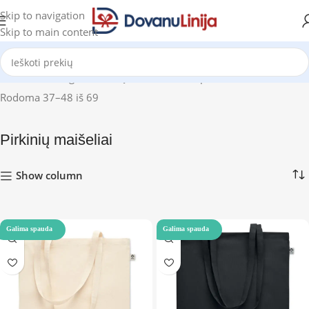
Skip to navigation
Skip to main content
Pradžia
Katalogas
Pirkinių maišeliai
Puslapis 4
Rodoma 37–48 iš 69
Pirkinių maišeliai
Show column
Galima spauda
Galima spauda