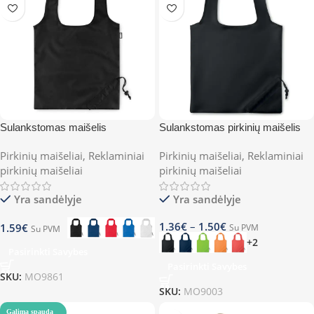
Sulankstomas maišelis
Sulankstomas pirkinių maišelis
FOLDPET
FRESA
Pirkinių maišeliai
,
Reklaminiai
Pirkinių maišeliai
,
Reklaminiai
pirkinių maišeliai
pirkinių maišeliai
Yra sandėlyje
Yra sandėlyje
1.36
€
–
1.50
€
1.59
€
Su PVM
Su PVM
+2
Pasirinkti Savybes
Pasirinkti Savybes
SKU:
MO9861
SKU:
MO9003
Galima spauda