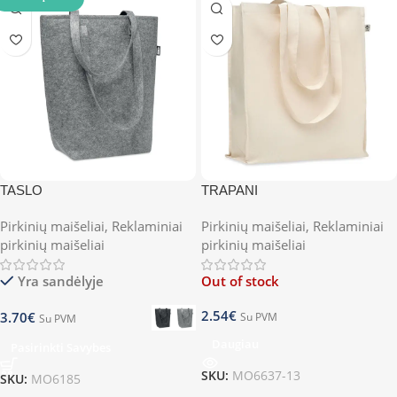
TASLO
TRAPANI
Pirkinių maišeliai
,
Reklaminiai
Pirkinių maišeliai
,
Reklaminiai
pirkinių maišeliai
pirkinių maišeliai
Yra sandėlyje
Out of stock
2.54
€
3.70
€
Su PVM
Su PVM
Daugiau
Pasirinkti Savybes
SKU:
MO6637-13
SKU:
MO6185