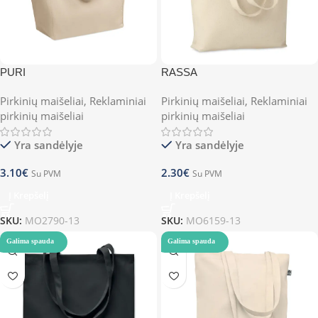
PURI
RASSA
Pirkinių maišeliai
,
Reklaminiai
Pirkinių maišeliai
,
Reklaminiai
pirkinių maišeliai
pirkinių maišeliai
Yra sandėlyje
Yra sandėlyje
3.10
€
2.30
€
Su PVM
Su PVM
Į Krepšelį
Į Krepšelį
SKU:
MO2790-13
SKU:
MO6159-13
Galima spauda
Galima spauda