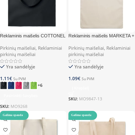
Reklaminis maišelis COTTONEL
Reklaminis maišelis MARKETA +
COLOUR +
Pirkinių maišeliai
,
Reklaminiai
Pirkinių maišeliai
,
Reklaminiai
pirkinių maišeliai
pirkinių maišeliai
Yra sandėlyje
Yra sandėlyje
1.11
€
1.09
€
Su PVM
Su PVM
+6
Į Krepšelį
Pasirinkti Savybes
SKU:
MO9847-13
SKU:
MO9268
Galima spauda
Galima spauda