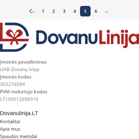
←
1
2
3
4
5
6
→
Įmonės pavadinimas
UAB Dovanų linija
Įmonės kodas
305276094
PVM mokėtojo kodas
LT100012698310
Dovanulinija.LT
Kontaktai
Apie mus
Spaudos metodai