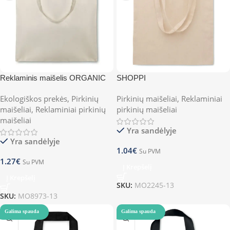
Reklaminis maišelis ORGANIC
SHOPPI
COTTONEL
Ekologiškos prekės
,
Pirkinių
Pirkinių maišeliai
,
Reklaminiai
maišeliai
,
Reklaminiai pirkinių
pirkinių maišeliai
maišeliai
Yra sandėlyje
Yra sandėlyje
1.04
€
Su PVM
1.27
€
Su PVM
Į Krepšelį
Į Krepšelį
SKU:
MO2245-13
SKU:
MO8973-13
Galima spauda
Galima spauda