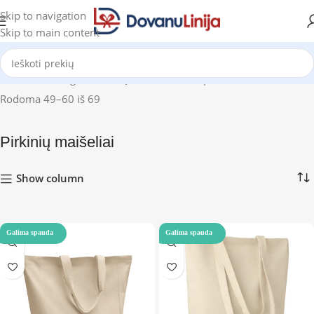
Skip to navigation
Skip to main content
Pradžia
Katalogas
Pirkinių maišeliai
Puslapis 5
Rodoma 49–60 iš 69
Pirkinių maišeliai
Show column
Galima spauda
Galima spauda