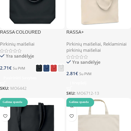
RASSA COLOURED
RASSA+
Pirkinių maišeliai
Pirkinių maišeliai
,
Reklaminiai
pirkinių maišeliai
Yra sandėlyje
Yra sandėlyje
2.71
€
Su PVM
2.81
€
Su PVM
Pasirinkti Savybes
Į Krepšelį
SKU:
MO6442
SKU:
MO6712-13
Galima spauda
Galima spauda