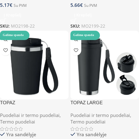
5.17
€
5.66
€
Su PVM
Su PVM
Į Krepšelį
Į Krepšelį
SKU:
MO2198-22
SKU:
MO2199-22
Galima spauda
Galima spauda
TOPAZ
TOPAZ LARGE
Puodeliai ir termo puodeliai
,
Puodeliai ir termo puodeliai
,
Termo puodeliai
Termo puodeliai
Yra sandėlyje
Yra sandėlyje