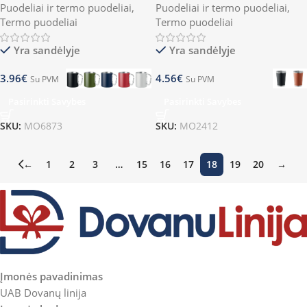
Puodeliai ir termo puodeliai
,
Puodeliai ir termo puodeliai
,
Termo puodeliai
Termo puodeliai
Yra sandėlyje
Yra sandėlyje
3.96
€
4.56
€
Su PVM
Su PVM
Pasirinkti Savybes
Pasirinkti Savybes
SKU:
MO6873
SKU:
MO2412
←
1
2
3
…
15
16
17
18
19
20
→
Įmonės pavadinimas
UAB Dovanų linija