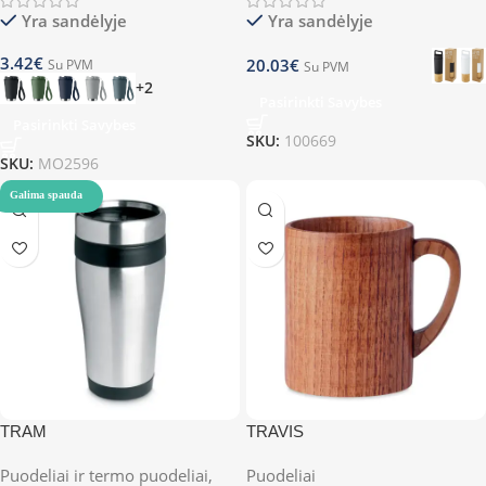
Yra sandėlyje
Yra sandėlyje
3.42
€
20.03
€
Su PVM
Su PVM
+2
Pasirinkti Savybes
Pasirinkti Savybes
SKU:
100669
SKU:
MO2596
Galima spauda
TRAM
TRAVIS
Puodeliai ir termo puodeliai
,
Puodeliai