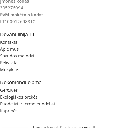
Įmonės kodas
305276094
PVM mokėtojo kodas
LT100012698310
Dovanulinija.LT
Kontaktai
Apie mus
Spaudos metodai
Rekvizitai
Mokyklos
Rekomenduojama
Gertuvės
Ekologiškos prekės
Puodeliai ir termo puodeliai
Kuprinės
Dovanų linija
2019-2023m.
E
-project.lt