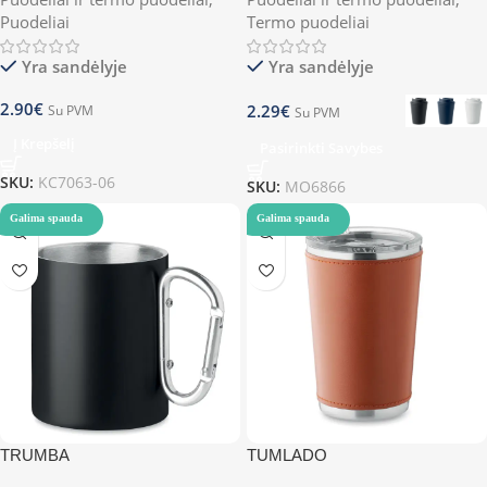
Puodeliai
Termo puodeliai
Yra sandėlyje
Yra sandėlyje
2.90
€
2.29
€
Su PVM
Su PVM
Į Krepšelį
Pasirinkti Savybes
SKU:
KC7063-06
SKU:
MO6866
Galima spauda
Galima spauda
TRUMBA
TUMLADO