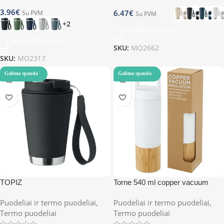
3.96
€
6.47
€
Su PVM
Su PVM
+2
Pasirinkti Savybes
Pasirinkti Savybes
SKU:
MO2662
SKU:
MO2317
Galima spauda
Galima spauda
TOPIZ
Torne 540 ml copper vacuum
insulated stainless steel bottle
Puodeliai ir termo puodeliai
,
Puodeliai ir termo puodeliai
,
with bamboo outer wall
Termo puodeliai
Termo puodeliai