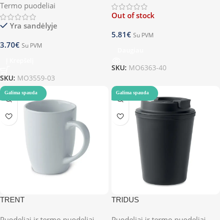
Termo puodeliai
Out of stock
Yra sandėlyje
5.81
€
Su PVM
3.70
€
Su PVM
Daugiau
Į Krepšelį
SKU:
MO6363-40
SKU:
MO3559-03
Galima spauda
Galima spauda
TRENT
TRIDUS
Puodeliai ir termo puodeliai
,
Puodeliai ir termo puodeliai
,