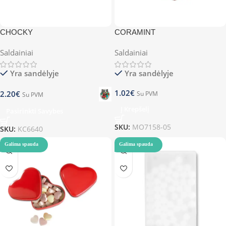
CHOCKY
CORAMINT
Saldainiai
Saldainiai
Yra sandėlyje
Yra sandėlyje
1.02
€
2.20
€
Su PVM
Su PVM
Į Krepšelį
Pasirinkti Savybes
SKU:
MO7158-05
SKU:
KC6640
Galima spauda
Galima spauda