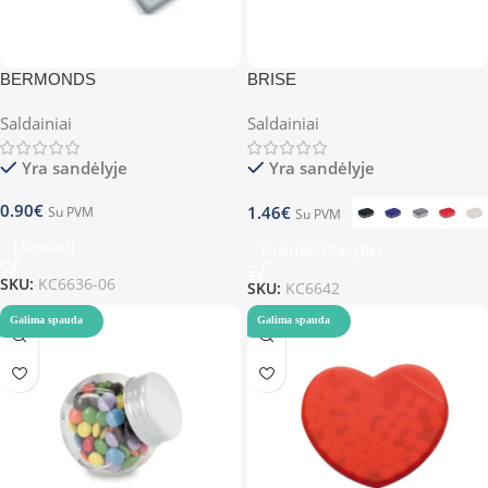
BERMONDS
BRISE
Saldainiai
Saldainiai
Yra sandėlyje
Yra sandėlyje
0.90
€
1.46
€
Su PVM
Su PVM
Į Krepšelį
Pasirinkti Savybes
SKU:
KC6636-06
SKU:
KC6642
Galima spauda
Galima spauda