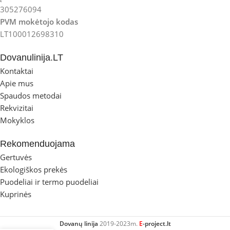
305276094
PVM mokėtojo kodas
LT100012698310
Dovanulinija.LT
Kontaktai
Apie mus
Spaudos metodai
Rekvizitai
Mokyklos
Rekomenduojama
Gertuvės
Ekologiškos prekės
Puodeliai ir termo puodeliai
Kuprinės
Dovanų linija
2019-2023m.
E
-project.lt