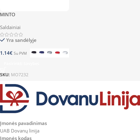
MINTO
Saldainiai
Yra sandėlyje
1.14
€
Su PVM
Pasirinkti Savybes
SKU:
MO7232
Įmonės pavadinimas
UAB Dovanų linija
Įmonės kodas