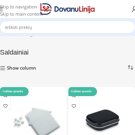
Skip to navigation
Skip to main content
Pradžia
Katalogas
Saldainiai
Rodomi visi rezultatai: 7
Saldainiai
Show column
Galima spauda
Galima spauda