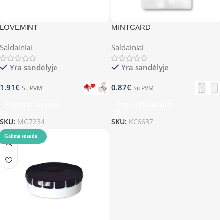
LOVEMINT
MINTCARD
Saldainiai
Saldainiai
Yra sandėlyje
Yra sandėlyje
1.91
€
0.87
€
Su PVM
Su PVM
Pasirinkti Savybes
Pasirinkti Savybes
SKU:
MO7234
SKU:
KC6637
Galima spauda