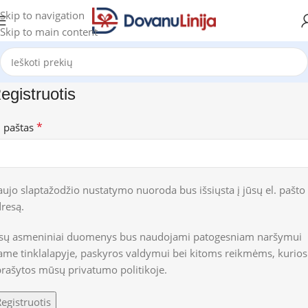
Skip to navigation
Skip to main content
egistruotis
*
. paštas
ujo slaptažodžio nustatymo nuoroda bus išsiųsta į jūsų el. pašto
resą.
ūsų asmeniniai duomenys bus naudojami patogesniam naršymui
ame tinklalapyje, paskyros valdymui bei kitoms reikmėms, kurios
prašytos mūsų
privatumo politikoje
.
egistruotis