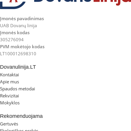
Įmonės pavadinimas
UAB Dovanų linija
Įmonės kodas
305276094
PVM mokėtojo kodas
LT100012698310
Dovanulinija.LT
Kontaktai
Apie mus
Spaudos metodai
Rekvizitai
Mokyklos
Rekomenduojama
Gertuvės
Ekologiškos prekės