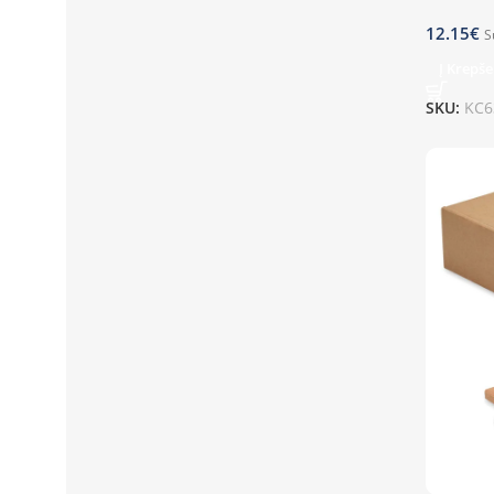
12.15
€
S
Į Krepše
SKU:
KC6