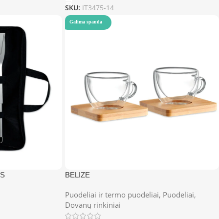
SKU:
IT3475-14
Galima spauda
ES
BELIZE
Puodeliai ir termo puodeliai
,
Puodeliai
,
Dovanų rinkiniai