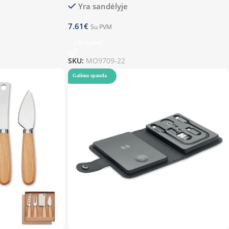
Yra sandėlyje
7.61
€
Su PVM
Į Krepšelį
SKU:
MO9709-22
Galima spauda