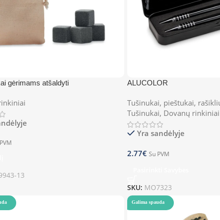
i gėrimams atšaldyti
ALUCOLOR
inkiniai
Tušinukai, pieštukai, rašikli
Tušinukai
,
Dovanų rinkiniai
andėlyje
Yra sandėlyje
 PVM
2.77
€
Su PVM
lį
Pasirinkti Savybes
943-13
SKU:
MO7323
uda
Galima spauda