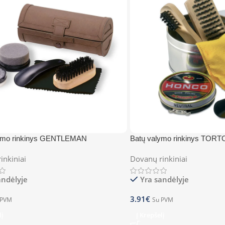
lymo rinkinys GENTLEMAN
Batų valymo rinkinys TOR
inkiniai
Dovanų rinkiniai
andėlyje
Yra sandėlyje
3.91
€
 PVM
Su PVM
lį
Į Krepšelį