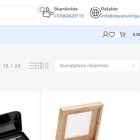
Skambinkite
Rašykite
+37060629115
info@dovanulinija.
0.0
Rodoma 1–12 iš 55
18
24