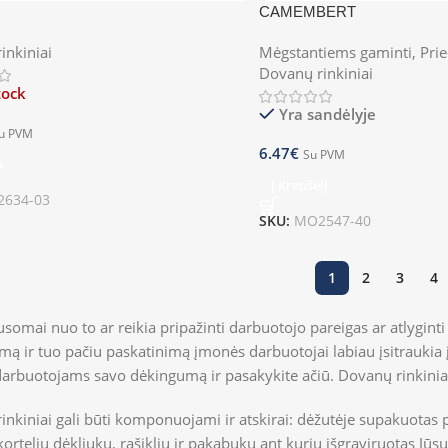
U
CAMEMBERT
inkiniai
Mėgstantiems gaminti
,
Prie
Dovanų rinkiniai
tock
Yra sandėlyje
u PVM
6.47
€
Su PVM
u
Į Krepšelį
634-03
SKU:
MO2547-40
1
2
3
4
usomai nuo to ar reikia pripažinti darbuotojo pareigas ar atlygin
mą ir tuo pačiu paskatinimą įmonės darbuotojai labiau įsitraukia į
arbuotojams savo dėkingumą ir pasakykite ačiū. Dovanų rinkiniai 
inkiniai gali būti komponuojami ir atskirai: dėžutėje supakuotas 
 kortelių dėkliuku, rašikliu ir pakabuku ant kurių išgraviruotas Jū