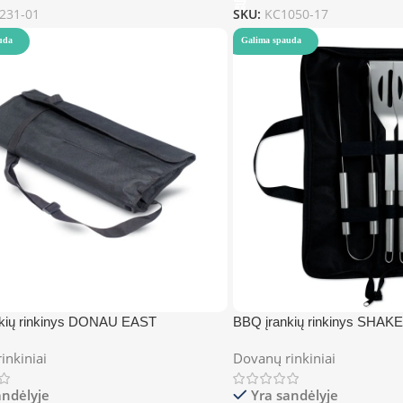
231-01
SKU:
KC1050-17
uda
Galima spauda
kių rinkinys DONAU EAST
BBQ įrankių rinkinys SHAK
inkiniai
Dovanų rinkiniai
andėlyje
Yra sandėlyje