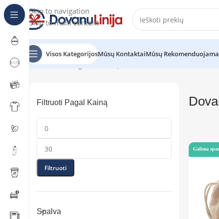
Skip to navigation
Skip to main content
Visos Kategorijos
Mūsų Kontaktai
Mūsų Rekomenduojama
Pradžia
Katalogas
Dovanų rinkiniai
Dovan
Filtruoti Pagal Kainą
Galima spa
Filtruoti
Spalva