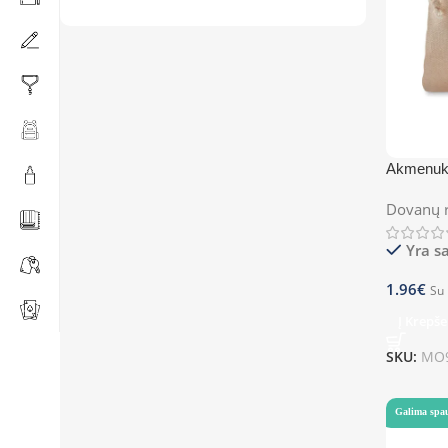
Akmenuka
Dovanų r
Yra s
1.96
€
Su
Į Krepše
SKU:
MO9
Galima spa