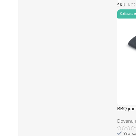
SKU:
KC2
Galima spa
BBQ įran
Dovanų r
Yra s