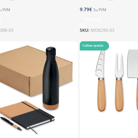
9.79
€
u PVM
Su PVM
lį
Į Krepšelį
388-03
SKU:
MO8290-03
Galima spauda