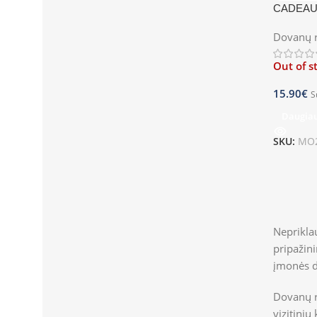
CADEA
Dovanų r
Out of s
15.90
€
S
Daugia
SKU:
MO2
Neprikla
pripažini
įmonės d
Dovanų r
vizitinių