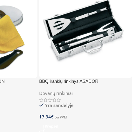
TON
BBQ įrankių rinkinys ASADOR
Dovanų rinkiniai
Yra sandėlyje
17.94
€
Su PVM
Į Krepšelį