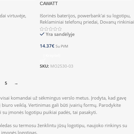
CAWATT
dai virtuvėje
,
Išorinės baterijos, powerbank'ai su logotipu
,
Reklaminiai telefonų priedai
,
Dovanų rinkiniai
Yra sandėlyje
14.37
€
Su PVM
Į Krepšelį
SKU:
MO2530-03
5
→
ti visai komandai už sėkmingus verslo metus. Įrodyta, kad gavę
 biuro veiklą. Vertinimas gali būti įvairių formų. Parodykite
su įmonės logotipu puikiai padės, tai pasakyti.
pledas su termosu ženklintu jūsų logotipu, naujoko rinkinys su
sų įmonės logotipas.