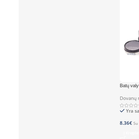
Batų va
Dovanų r
Yra s
8.36
€
Su
Į Krepše