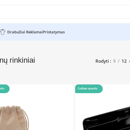
Drabužiai Reklamai
Pristatymas
ų rinkiniai
Rodyti
9
12
uda
Galima spauda