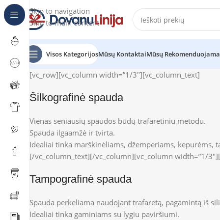
Skip to navigation
Skip to main content
Visos Kategorijos
Mūsų Kontaktai
Mūsų Rekomenduojama
[vc_row][vc_column width=”1/3″][vc_column_text]
Šilkografinė spauda
Vienas seniausių spaudos būdų trafaretiniu metodu.
Spauda ilgaamžė ir tvirta.
Idealiai tinka marškinėliams, džemperiams, kepurėms, tai
[/vc_column_text][/vc_column][vc_column width=”1/3″]
Tampografinė spauda
Spauda perkeliama naudojant trafaretą, pagamintą iš si
Idealiai tinka gaminiams su lygiu paviršiumi.