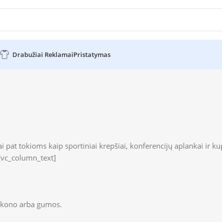
Drabužiai Reklamai
Pristatymas
 pat tokioms kaip sportiniai krepšiai, konferencijų aplankai ir ku
[vc_column_text]
likono arba gumos.