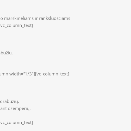
lo marškinėliams ir rankšluosčiams
[vc_column_text]
abužių.
lumn width=”1/3″][vc_column_text]
 drabužių.
 ant džemperių.
[vc_column_text]