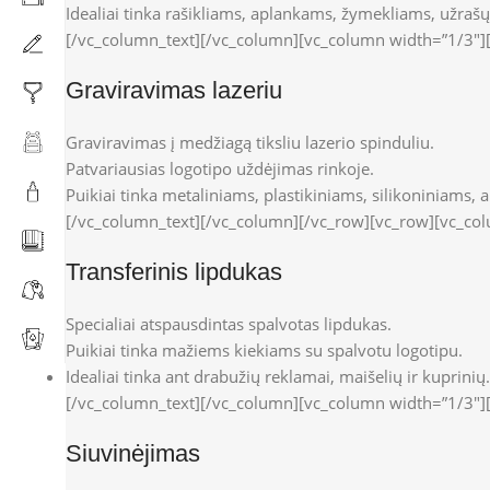
Idealiai tinka rašikliams, aplankams, žymekliams, užraš
[/vc_column_text][/vc_column][vc_column width=”1/3″]
Graviravimas lazeriu
Graviravimas į medžiagą tiksliu lazerio spinduliu.
Patvariausias logotipo uždėjimas rinkoje.
Puikiai tinka metaliniams, plastikiniams, silikoniniams,
[/vc_column_text][/vc_column][/vc_row][vc_row][vc_co
Transferinis lipdukas
Specialiai atspausdintas spalvotas lipdukas.
Puikiai tinka mažiems kiekiams su spalvotu logotipu.
Idealiai tinka ant drabužių reklamai, maišelių ir kuprinių.
[/vc_column_text][/vc_column][vc_column width=”1/3″]
Siuvinėjimas