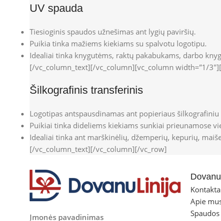
UV spauda
Tiesioginis spaudos užnešimas ant lygių paviršių.
Puikia tinka mažiems kiekiams su spalvotu logotipu.
Idealiai tinka knygutėms, raktų pakabukams, darbo knyg
[/vc_column_text][/vc_column][vc_column width=”1/3″]
Šilkografinis transferinis
Logotipas antspausdinamas ant popieriaus šilkografiniu
Puikiai tinka dideliems kiekiams sunkiai prieunamose vi
Idealiai tinka ant marškinėlių, džemperių, kepurių, maišel
[/vc_column_text][/vc_column][/vc_row]
Dovanul
Kontakta
Apie mu
Spaudos
Įmonės pavadinimas