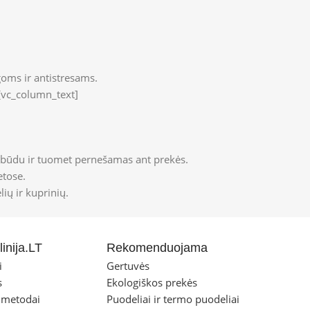
oms ir antistresams.
[vc_column_text]
 būdu ir tuomet pernešamas ant prekės.
etose.
ių ir kuprinių.
inija.LT
Rekomenduojama
i
Gertuvės
s
Ekologiškos prekės
 metodai
Puodeliai ir termo puodeliai