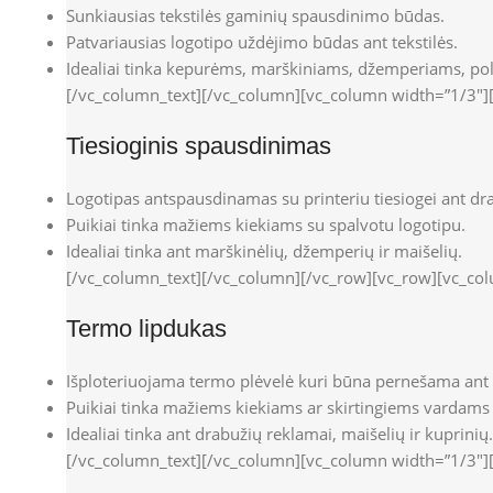
Sunkiausias tekstilės gaminių spausdinimo būdas.
Patvariausias logotipo uždėjimo būdas ant tekstilės.
Idealiai tinka kepurėms, marškiniams, džemperiams, po
[/vc_column_text][/vc_column][vc_column width=”1/3″]
Tiesioginis spausdinimas
Logotipas antspausdinamas su printeriu tiesiogei ant dr
Puikiai tinka mažiems kiekiams su spalvotu logotipu.
Idealiai tinka ant marškinėlių, džemperių ir maišelių.
[/vc_column_text][/vc_column][/vc_row][vc_row][vc_co
Termo lipdukas
Išploteriuojama termo plėvelė kuri būna pernešama ant
Puikiai tinka mažiems kiekiams ar skirtingiems vardams
Idealiai tinka ant drabužių reklamai, maišelių ir kuprinių.
[/vc_column_text][/vc_column][vc_column width=”1/3″]