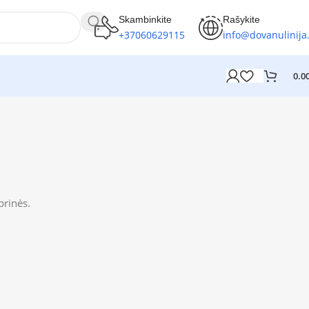
Skambinkite
Rašykite
+37060629115
info@dovanulinija.
0.0
prinės.