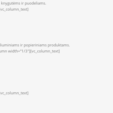
ų knygutėms ir puodeliams.
[vc_column_text]
 aliuminiams ir popieriniams produktams.
lumn width=”1/3″][vc_column_text]
[vc_column_text]