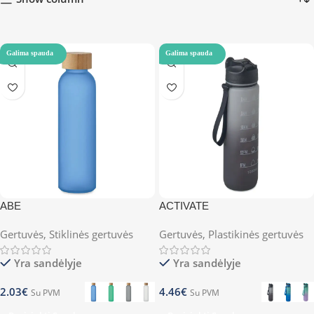
Galima spauda
Galima spauda
ABE
ACTIVATE
Gertuvės
,
Stiklinės gertuvės
Gertuvės
,
Plastikinės gertuvės
Yra sandėlyje
Yra sandėlyje
2.03
€
4.46
€
Su PVM
Su PVM