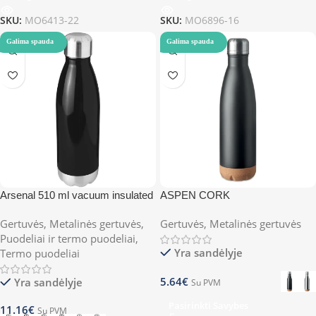
SKU:
MO6413-22
SKU:
MO6896-16
Galima spauda
Galima spauda
Arsenal 510 ml vacuum insulated
ASPEN CORK
bottle
Gertuvės
,
Metalinės gertuvės
,
Gertuvės
,
Metalinės gertuvės
Puodeliai ir termo puodeliai
,
Yra sandėlyje
Termo puodeliai
5.64
€
Yra sandėlyje
Su PVM
Pasirinkti Savybes
11.16
€
Su PVM