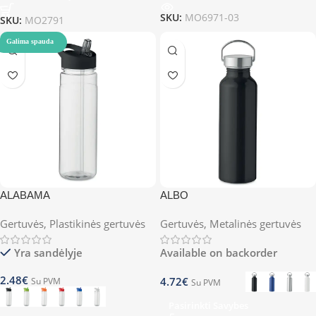
SKU:
MO6971-03
SKU:
MO2791
Galima spauda
ALABAMA
ALBO
Gertuvės
,
Plastikinės gertuvės
Gertuvės
,
Metalinės gertuvės
Yra sandėlyje
Available on backorder
2.48
€
4.72
€
Su PVM
Su PVM
Pasirinkti Savybes