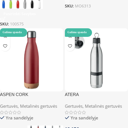
SKU:
MO6313
Pasirinkti Savybes
SKU:
100575
Galima spauda
Galima spauda
ASPEN CORK
ATERA
Gertuvės
,
Metalinės gertuvės
Gertuvės
,
Metalinės gertuvės
Yra sandėlyje
Yra sandėlyje