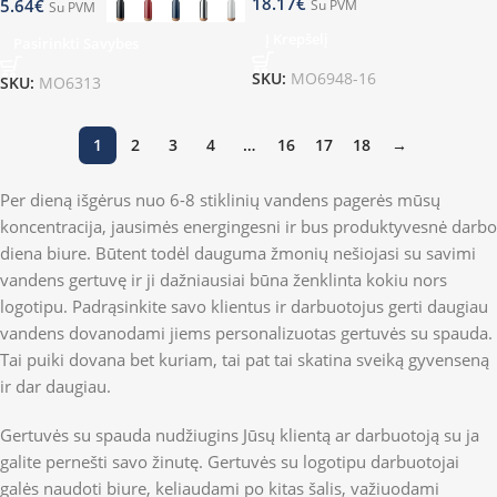
18.17
€
5.64
€
Su PVM
Su PVM
Į Krepšelį
Pasirinkti Savybes
SKU:
MO6948-16
SKU:
MO6313
1
2
3
4
…
16
17
18
→
Per dieną išgėrus nuo 6-8 stiklinių vandens pagerės mūsų
koncentracija, jausimės energingesni ir bus produktyvesnė darbo
diena biure. Būtent todėl dauguma žmonių nešiojasi su savimi
vandens gertuvę ir ji dažniausiai būna ženklinta kokiu nors
logotipu. Padrąsinkite savo klientus ir darbuotojus gerti daugiau
vandens dovanodami jiems personalizuotas gertuvės su spauda.
Tai puiki dovana bet kuriam, tai pat tai skatina sveiką gyvenseną
ir dar daugiau.
Gertuvės su spauda nudžiugins Jūsų klientą ar darbuotoją su ja
galite pernešti savo žinutę. Gertuvės su logotipu darbuotojai
galės naudoti biure, keliaudami po kitas šalis, važiuodami