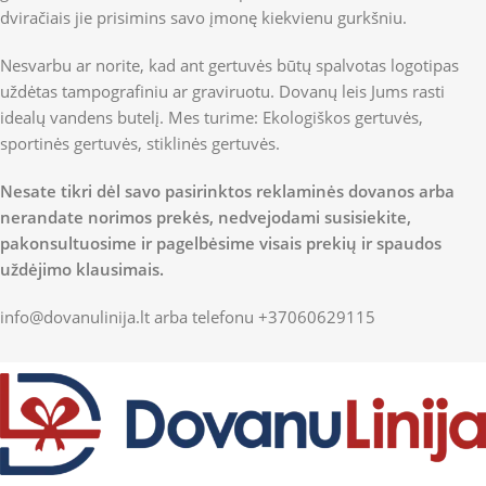
dviračiais jie prisimins savo įmonę kiekvienu gurkšniu.
Nesvarbu ar norite, kad ant gertuvės būtų spalvotas logotipas
uždėtas tampografiniu ar graviruotu. Dovanų leis Jums rasti
idealų vandens butelį. Mes turime: Ekologiškos gertuvės,
sportinės gertuvės, stiklinės gertuvės.
Nesate tikri dėl savo pasirinktos reklaminės dovanos arba
nerandate norimos prekės, nedvejodami susisiekite,
pakonsultuosime ir pagelbėsime visais prekių ir spaudos
uždėjimo klausimais.
info@dovanulinija.lt
arba telefonu +37060629115