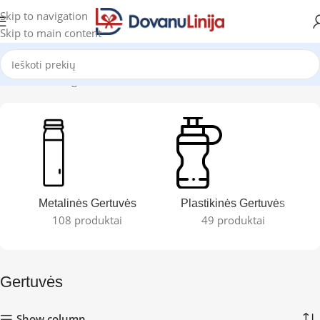
Skip to navigation
Skip to main content
Pradžia
Katalogas
Gertuvės
Rodoma 1–12 iš 209
Metalinės Gertuvės
Plastikinės Gertuvės
108 produktai
49 produktai
Gertuvės
Show column