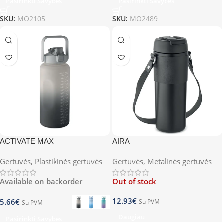
Pasirinkti Savybes
Pasirinkti Savybes
SKU:
MO2105
SKU:
MO2489
ACTIVATE MAX
AIRA
Gertuvės
,
Plastikinės gertuvės
Gertuvės
,
Metalinės gertuvės
Available on backorder
Out of stock
12.93
€
5.66
€
Su PVM
Su PVM
Daugiau
Pasirinkti Savybes