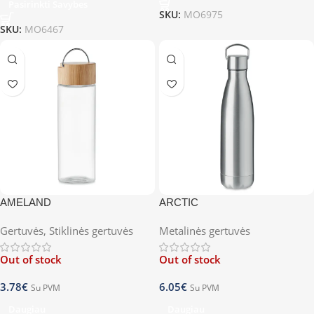
Pasirinkti Savybes
SKU:
MO6975
SKU:
MO6467
AMELAND
ARCTIC
Gertuvės
,
Stiklinės gertuvės
Metalinės gertuvės
Out of stock
Out of stock
3.78
€
6.05
€
Su PVM
Su PVM
Daugiau
Daugiau