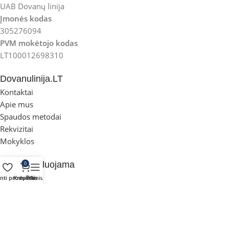
UAB Dovanų linija
Įmonės kodas
305276094
PVM mokėtojo kodas
LT100012698310
Dovanulinija.LT
Kontaktai
Apie mus
Spaudos metodai
Rekvizitai
Mokyklos
Rekomenduojama
0
Gertuvės
inti produktai
Krepšelis
Meniu
Ekologiškos prekės
Puodeliai ir termo puodeliai
Kuprinės