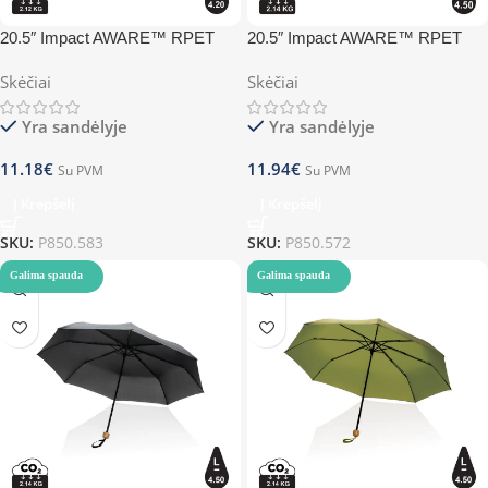
20.5″ Impact AWARE™ RPET
20.5″ Impact AWARE™ RPET
190T mini umbrella – white
190T Pongee bamboo mini
Skėčiai
Skėčiai
umbrella – anthracite
Yra sandėlyje
Yra sandėlyje
11.18
€
11.94
€
Su PVM
Su PVM
Į Krepšelį
Į Krepšelį
SKU:
P850.583
SKU:
P850.572
Galima spauda
Galima spauda