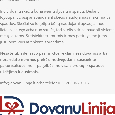
Individualių skėčių būna įvairių dydžių ir spalvų. Dedant
logotipą, užrašą ar spaudą ant skėčio naudojamas maksimalus
spaudos. Skėčiai su logotipu būną naudojami apsaugai nuo
lietaus, sniego arba nuo saulės, tad skėtis skirtas naudoti visiems
metų laikams. Susisiekite su mumis ir mes pasiūlysime jums
jūsų poreikius atitinkantį sprendimą.
Nesate tikri dėl savo pasirinktos reklaminės dovanos arba
nerandate norimos prekės, nedvejodami susisiekite,
pakonsultuosime ir pagelbėsime visais prekių ir spaudos
uždėjimo klausimais.
info@dovanulinija.lt
arba telefonu +37060629115