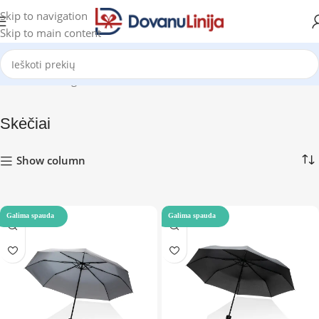
Skip to navigation
Skip to main content
Pradžia
Katalogas
Skėčiai
Rodoma 1–12 iš 145
Skėčiai
Show column
Galima spauda
Galima spauda