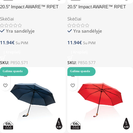
20.5″ Impact AWARE™ RPET
20.5″ Impact AWARE™ RPET
190T Pongee bamboo mini
190T Pongee bamboo mini
Skėčiai
Skėčiai
umbrella – black
umbrella – green
Yra sandėlyje
Yra sandėlyje
11.94
€
11.94
€
Su PVM
Su PVM
Į Krepšelį
Į Krepšelį
SKU:
P850.571
SKU:
P850.577
Galima spauda
Galima spauda