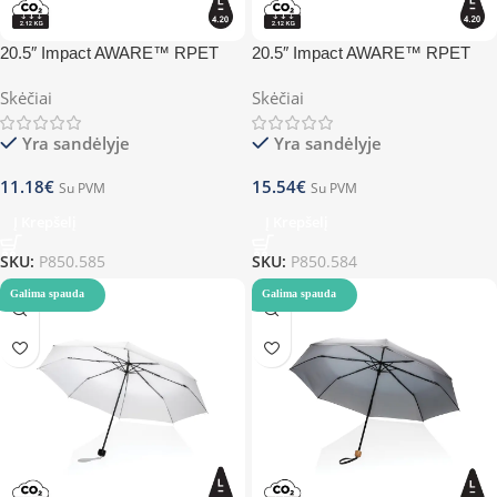
20.5″ Impact AWARE™ RPET
20.5″ Impact AWARE™ RPET
190T mini umbrella – navy
190T mini umbrella – red
Skėčiai
Skėčiai
Yra sandėlyje
Yra sandėlyje
11.18
€
15.54
€
Su PVM
Su PVM
Į Krepšelį
Į Krepšelį
SKU:
P850.585
SKU:
P850.584
Galima spauda
Galima spauda