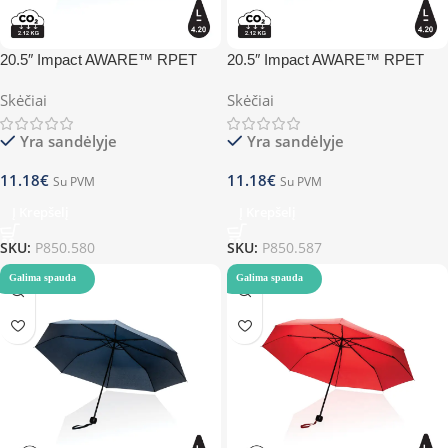
20.5″ Impact AWARE™ RPET
20.5″ Impact AWARE™ RPET
190T mini umbrella – blue
190T mini umbrella – green
Skėčiai
Skėčiai
Yra sandėlyje
Yra sandėlyje
11.18
€
11.18
€
Su PVM
Su PVM
Į Krepšelį
Į Krepšelį
SKU:
P850.580
SKU:
P850.587
Galima spauda
Galima spauda