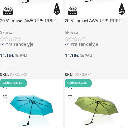
20.5″ Impact AWARE™ RPET
20.5″ Impact AWARE™ RPET
190T mini umbrella – anthracite
190T mini umbrella – black
Skėčiai
Skėčiai
Yra sandėlyje
Yra sandėlyje
11.18
€
11.18
€
Su PVM
Su PVM
Į Krepšelį
Į Krepšelį
SKU:
P850.582
SKU:
P850.581
Galima spauda
Galima spauda