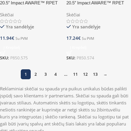
20.5″ Impact AWARE™ RPET
20.5″ Impact AWARE™ RPET
190T Pongee bamboo mini
190T Pongee bamboo mini
Skėčiai
Skėčiai
umbrella – navy
umbrella – red
Yra sandėlyje
Yra sandėlyje
11.94
€
17.24
€
Su PVM
Su PVM
Į Krepšelį
Į Krepšelį
SKU:
P850.575
SKU:
P850.574
1
2
3
4
…
11
12
13
→
Reklaminiai skėčiai su spauda yra puikus unikalus būdas palikti
įspūdį savo klientams ir partneriams. Skėčiai su spauda gali būti
įvairaus stiliaus. Automatinis skėtis su logotipu, skėtis tinkantis
nešiotis rankinėje ar kuprinėje ar netgi skėtis su žibintuvėliu
kuris yra integruotas į skėčio rankeną. Skėčiai su logotipu tai pat
gali būti įvarių spalvų ant skėčių šiais lakais yra labai populiaru
dėti atšvaitinę spaudą.