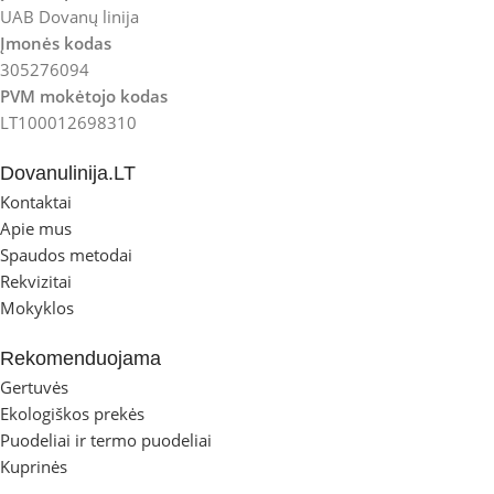
UAB Dovanų linija
Įmonės kodas
305276094
PVM mokėtojo kodas
LT100012698310
Dovanulinija.LT
Kontaktai
Apie mus
Spaudos metodai
Rekvizitai
Mokyklos
Rekomenduojama
Gertuvės
Ekologiškos prekės
Puodeliai ir termo puodeliai
Kuprinės