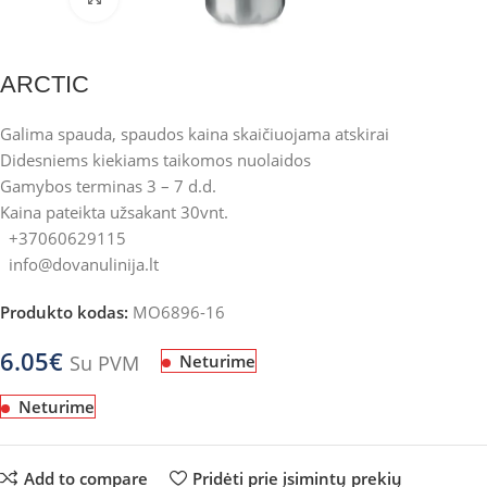
ARCTIC
Galima spauda, spaudos kaina skaičiuojama atskirai
Didesniems kiekiams taikomos nuolaidos
Gamybos terminas 3 – 7 d.d.
Kaina pateikta užsakant 30vnt.
+37060629115
info@dovanulinija.lt
Produkto kodas:
MO6896-16
6.05
€
Su PVM
Neturime
Neturime
Add to compare
Pridėti prie įsimintų prekių