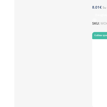
8.01
€
Su
Daugia
SKU:
MO6
Galima spa