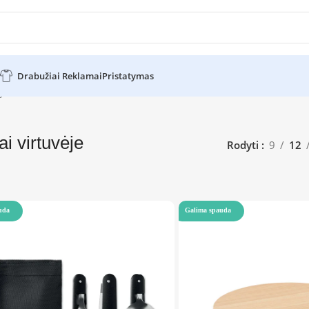
Drabužiai Reklamai
Pristatymas
je
ai virtuvėje
Rodyti
9
12
uda
Galima spauda