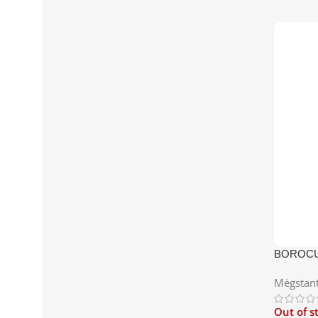
BOROC
Mėgstant
Out of s