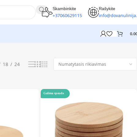
Skambinkite
Rašykite
+37060629115
info@dovanulinija.
0.0
Rodoma 1–12 iš 33
18
24
Galima spauda