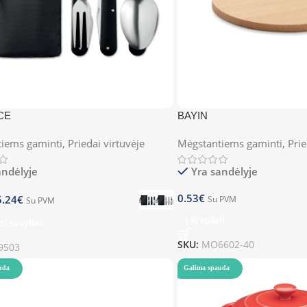
CE
BAYIN
iems gaminti
,
Priedai virtuvėje
Mėgstantiems gaminti
,
Prie
andėlyje
Yra sandėlyje
0.53
€
5.24
€
Su PVM
Su PVM
Į Krepšelį
kti Savybes
SKU:
MO6602-40
9503
uda
Galima spauda