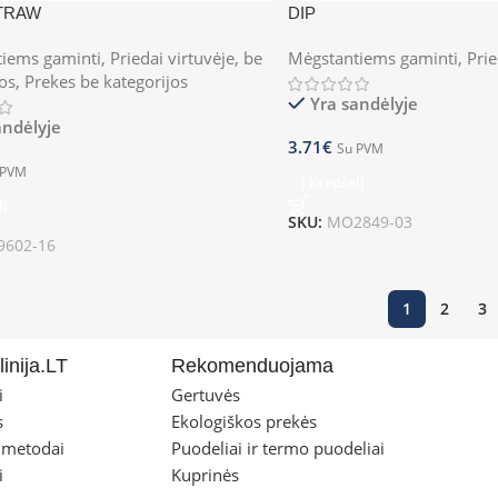
TRAW
DIP
iems gaminti
,
Priedai virtuvėje
,
be
Mėgstantiems gaminti
,
Prie
jos
,
Prekes be kategorijos
Yra sandėlyje
andėlyje
3.71
€
Su PVM
 PVM
Į Krepšelį
lį
SKU:
MO2849-03
602-16
1
2
3
inija.LT
Rekomenduojama
i
Gertuvės
s
Ekologiškos prekės
 metodai
Puodeliai ir termo puodeliai
i
Kuprinės