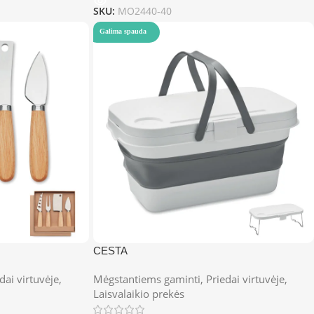
SKU:
MO2440-40
Galima spauda
CESTA
dai virtuvėje
,
Mėgstantiems gaminti
,
Priedai virtuvėje
,
Laisvalaikio prekės