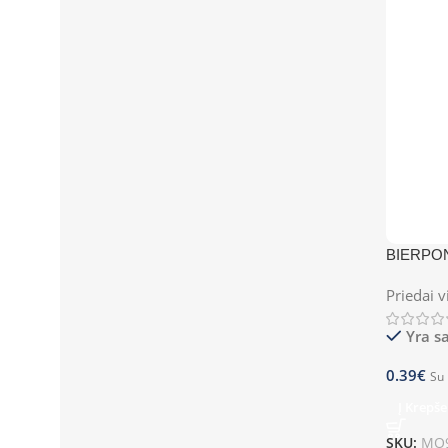
BIERPO
Priedai v
Yra s
0.39
€
Su
Į Krepše
SKU:
MO9