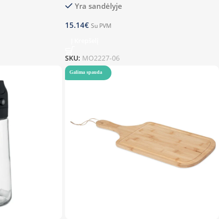
Yra sandėlyje
15.14
€
Su PVM
Į Krepšelį
SKU:
MO2227-06
Galima spauda