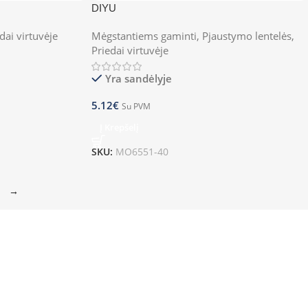
DIYU
dai virtuvėje
Mėgstantiems gaminti
,
Pjaustymo lentelės
,
Priedai virtuvėje
Yra sandėlyje
5.12
€
Su PVM
Į Krepšelį
SKU:
MO6551-40
→