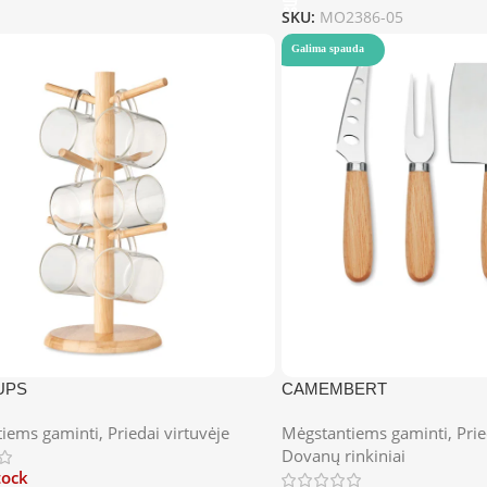
SKU:
MO2386-05
Galima spauda
UPS
CAMEMBERT
iems gaminti
,
Priedai virtuvėje
Mėgstantiems gaminti
,
Prie
Dovanų rinkiniai
tock