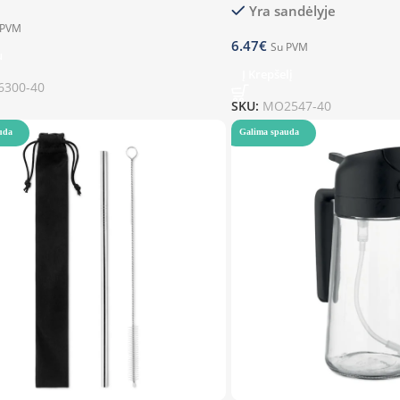
Yra sandėlyje
 PVM
6.47
€
Su PVM
u
Į Krepšelį
300-40
SKU:
MO2547-40
uda
Galima spauda