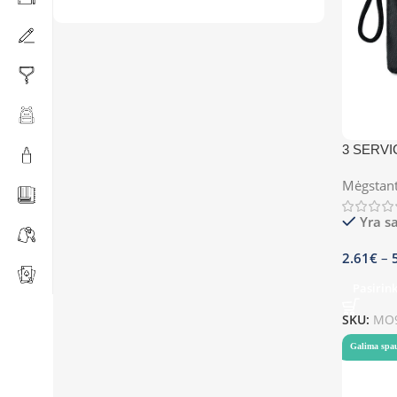
3 SERVI
Mėgstant
Yra s
2.61
€
–
Pasirin
SKU:
MO
Galima spa