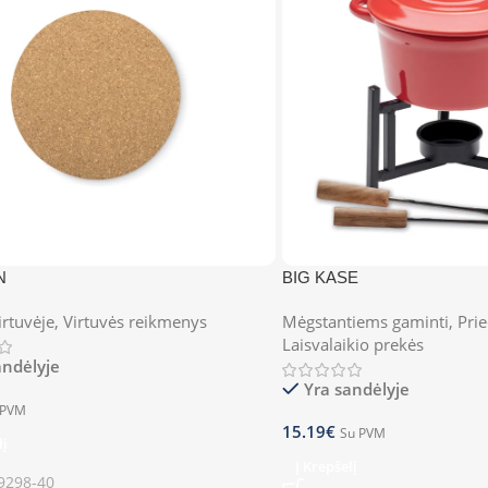
N
BIG KASE
irtuvėje
,
Virtuvės reikmenys
Mėgstantiems gaminti
,
Prie
Laisvalaikio prekės
andėlyje
Yra sandėlyje
 PVM
15.19
€
Su PVM
lį
Į Krepšelį
298-40