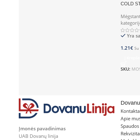
COLD S
Mėgstant
kategori
Yra s
1.21
€
Su
Į Krepše
SKU:
MO9
Dovanul
Kontakta
Apie mu
Spaudos
Įmonės pavadinimas
Rekvizita
UAB Dovanų linija