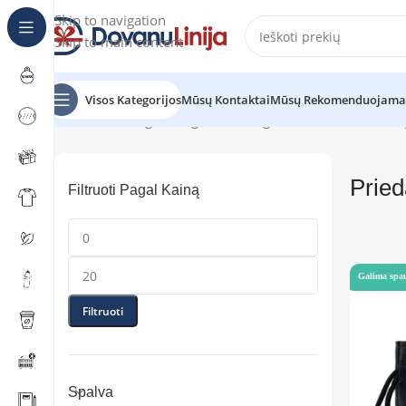
Skip to navigation
Skip to main content
Visos Kategorijos
Mūsų Kontaktai
Mūsų Rekomenduojama
Pradžia
Katalogas
Mėgstantiems gaminti
Priedai virtuvė
Pried
Filtruoti Pagal Kainą
Galima spa
Filtruoti
Spalva