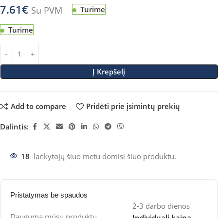
7.61
€
Su PVM
Turime
Turime
Į Krepšelį
Add to compare
Pridėti prie įsimintų prekių
Dalintis:
18
lankytojų šiuo metu domisi šiuo produktu.
Pristatymas be spaudos
2-3 darbo dienos
Daugumą mūsų produktų
Individuali kaina