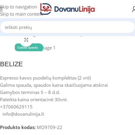
Skip to navigation
Skip to main content
Pradžia
Katalogas
Puodeliai ir termo puodeliai
Puodeliai
Click to enlarge
Galima spauda
BELIZE
Espresso kavos puodelių komplektas (2 vnt)
Galima spauda, spaudos kaina skaičiuojama atskirai
Gamybos terminas 5 – 8 d.d.
Pateikta kaina orientacinė 30vnt.
+37060629115
info@dovanulinija.lt
Produkto kodas:
MO9709-22