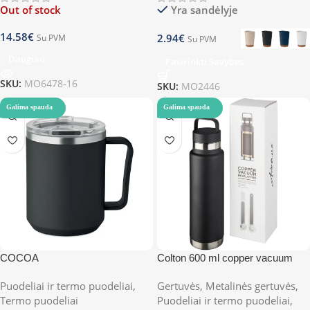
Out of stock
Yra sandėlyje
14.58
€
2.94
€
Su PVM
Su PVM
Daugiau
Pasirinkti Savybes
SKU:
MO6478-16
SKU:
MO2446
Galima spauda
Galima spauda
COCOA
Colton 600 ml copper vacuum
insulated sport bottle
Puodeliai ir termo puodeliai
,
Gertuvės
,
Metalinės gertuvės
,
Termo puodeliai
Puodeliai ir termo puodeliai
,