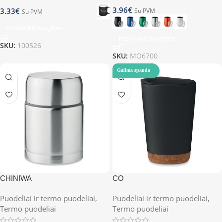
3.96
€
3.33
€
Su PVM
Su PVM
Pasirinkti Savybes
Pasirinkti Savybes
SKU:
100526
SKU:
MO6700
Galima spauda
CHINIWA
CO
Puodeliai ir termo puodeliai
,
Puodeliai ir termo puodeliai
,
Termo puodeliai
Termo puodeliai