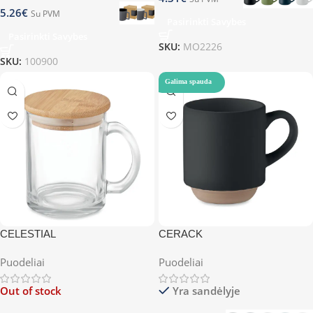
5.26
€
Su PVM
Pasirinkti Savybes
Pasirinkti Savybes
SKU:
MO2226
SKU:
100900
Galima spauda
CELESTIAL
CERACK
Puodeliai
Puodeliai
Out of stock
Yra sandėlyje