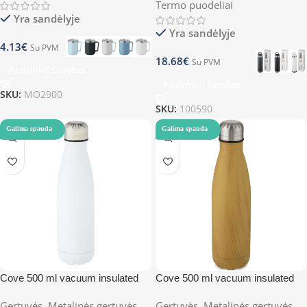
Termo puodeliai
Yra sandėlyje
Yra sandėlyje
4.13
€
Su PVM
18.68
€
Su PVM
Pasirinkti Savybes
Pasirinkti Savybes
SKU:
MO2900
SKU:
100590
Galima spauda
Galima spauda
Cove 500 ml vacuum insulated
Cove 500 ml vacuum insulated
stainless steel bottle
stainless steel bottle with wood
Gertuvės
,
Metalinės gertuvės
,
Gertuvės
,
Metalinės gertuvės
,
print