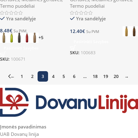
Termo puodeliai
Termo puodeliai
Yra sandėlyje
Yra sandėlyje
8.48
€
12.40
€
Su PVM
Su PVM
+5
Pasirinkti Savybes
Pasirinkti Savybes
SKU:
100683
SKU:
100671
←
1
2
3
4
5
6
…
18
19
20
→
Įmonės pavadinimas
UAB Dovanų linija