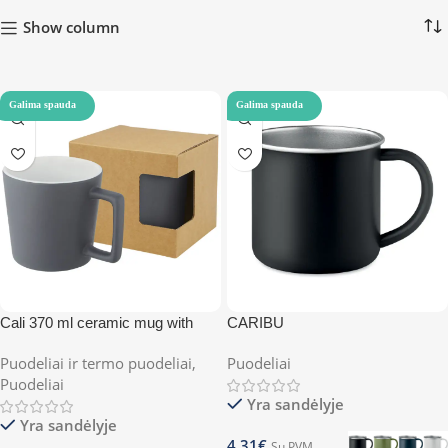
Show column
Galima spauda
Galima spauda
Cali 370 ml ceramic mug with
CARIBU
matt finish
Puodeliai ir termo puodeliai
,
Puodeliai
Puodeliai
Yra sandėlyje
Yra sandėlyje
4.31
€
Su PVM