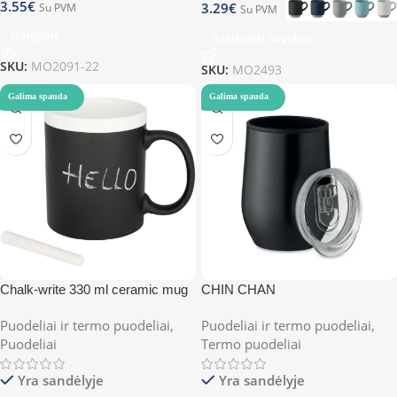
3.55
€
3.29
€
Su PVM
Su PVM
Daugiau
Pasirinkti Savybes
SKU:
MO2091-22
SKU:
MO2493
Galima spauda
Galima spauda
Chalk-write 330 ml ceramic mug
CHIN CHAN
Puodeliai ir termo puodeliai
,
Puodeliai ir termo puodeliai
,
Puodeliai
Termo puodeliai
Yra sandėlyje
Yra sandėlyje