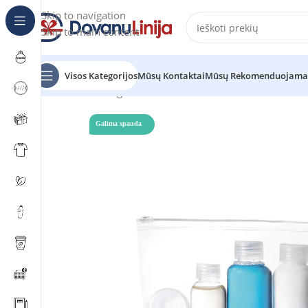
Skip to navigation
Skip to main content
Visos Kategorijos
Mūsų Kontaktai
Mūsų Rekomenduojama
Pradžia
Katalogas
AIRPRO
Galima spauda