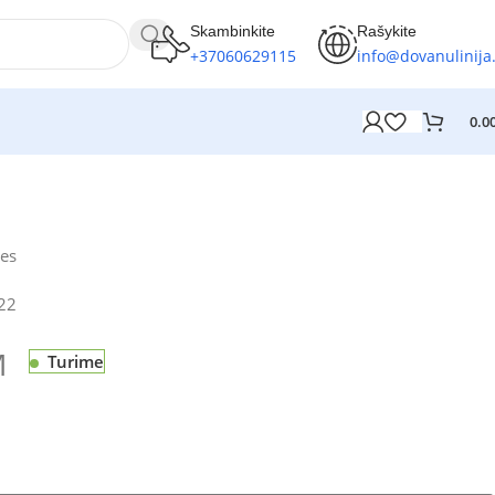
Skambinkite
Rašykite
+37060629115
info@dovanulinija.
0.0
les
22
M
Turime