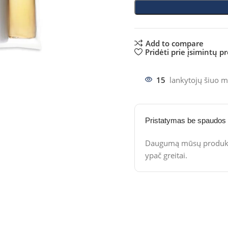
Add to compare
Pridėti prie įsimintų p
15
lankytojų šiuo m
Pristatymas be spaudos
Daugumą mūsų produktų
ypač greitai.