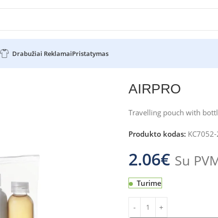
Drabužiai Reklamai
Pristatymas
AIRPRO
Travelling pouch with bott
Produkto kodas:
KC7052-
2.06
€
Su PV
Turime