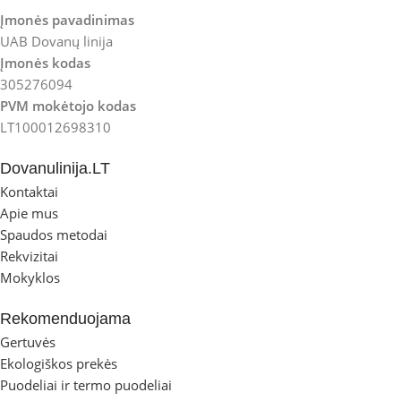
Įmonės pavadinimas
UAB Dovanų linija
Įmonės kodas
305276094
PVM mokėtojo kodas
LT100012698310
Dovanulinija.LT
Kontaktai
Apie mus
Spaudos metodai
Rekvizitai
Mokyklos
Rekomenduojama
Gertuvės
Ekologiškos prekės
Puodeliai ir termo puodeliai