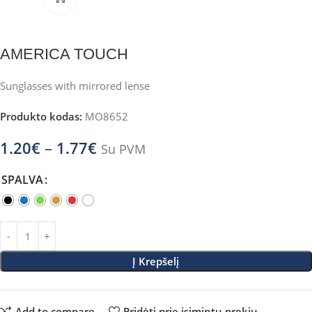
AMERICA TOUCH
Sunglasses with mirrored lense
Produkto kodas:
MO8652
1.20
€
–
1.77
€
Su PVM
SPALVA
Į Krepšelį
Add to compare
Pridėti prie įsimintų prekių