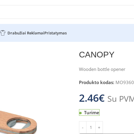
Drabužiai Reklamai
Pristatymas
CANOPY
Wooden bottle opener
Produkto kodas:
MO9360
2.46
€
Su PV
Turime