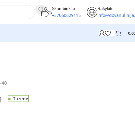
Skambinkite
Rašykite
+37060629115
info@dovanulinija.
0.0
-40
M
Turime