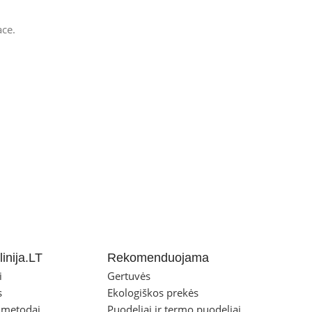
ace.
inija.LT
Rekomenduojama
i
Gertuvės
s
Ekologiškos prekės
 metodai
Puodeliai ir termo puodeliai