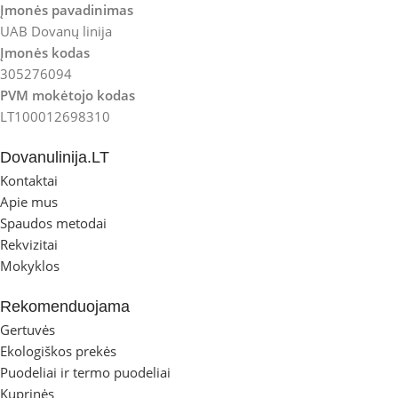
Įmonės pavadinimas
UAB Dovanų linija
Įmonės kodas
305276094
PVM mokėtojo kodas
LT100012698310
Dovanulinija.LT
Kontaktai
Apie mus
Spaudos metodai
Rekvizitai
Mokyklos
Rekomenduojama
Gertuvės
Ekologiškos prekės
Puodeliai ir termo puodeliai
Kuprinės