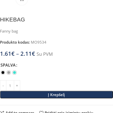
HIKEBAG
Fanny bag
Produkto kodas:
MO9534
1.61
€
–
2.11
€
Su PVM
SPALVA
Į Krepšelį
Add to compare
Pridėti prie įsimintų prekių