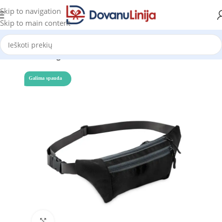
Skip to navigation
Skip to main content
Pradžia
Katalogas
Galima spauda
Click to enlarge