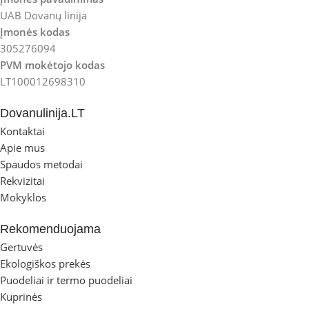
UAB Dovanų linija
Įmonės kodas
305276094
PVM mokėtojo kodas
LT100012698310
Dovanulinija.LT
Kontaktai
Apie mus
Spaudos metodai
Rekvizitai
Mokyklos
Rekomenduojama
Gertuvės
Ekologiškos prekės
Puodeliai ir termo puodeliai
Kuprinės