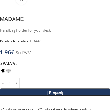
MADAME
Handbag holder for your desk
Produkto kodas:
IT3441
1.96
€
Su PVM
SPALVA
Į Krepšelį
Add to compare
Pridėti prie įsimintų prekių