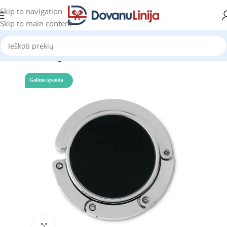
Skip to navigation
Skip to main content
Pradžia
Katalogas
Galima spauda
Click to enlarge