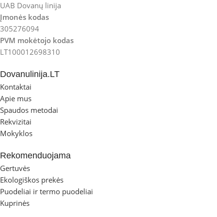
UAB Dovanų linija
Įmonės kodas
305276094
PVM mokėtojo kodas
LT100012698310
Dovanulinija.LT
Kontaktai
Apie mus
Spaudos metodai
Rekvizitai
Mokyklos
Rekomenduojama
Gertuvės
Ekologiškos prekės
Puodeliai ir termo puodeliai
Kuprinės