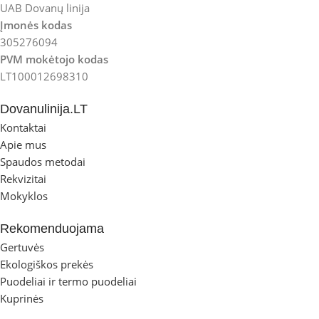
UAB Dovanų linija
Įmonės kodas
305276094
PVM mokėtojo kodas
LT100012698310
Dovanulinija.LT
Kontaktai
Apie mus
Spaudos metodai
Rekvizitai
Mokyklos
Rekomenduojama
Gertuvės
Ekologiškos prekės
Puodeliai ir termo puodeliai
Kuprinės