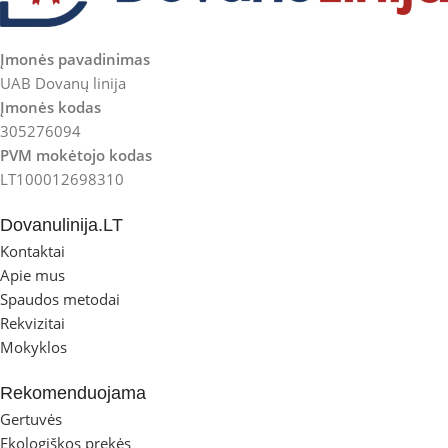
Įmonės pavadinimas
UAB Dovanų linija
Įmonės kodas
305276094
PVM mokėtojo kodas
LT100012698310
Dovanulinija.LT
Kontaktai
Apie mus
Spaudos metodai
Rekvizitai
Mokyklos
Rekomenduojama
Gertuvės
Ekologiškos prekės