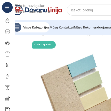
Skip to navigation
Skip to main content
Visos Kategorijos
Mūsų Kontaktai
Mūsų Rekomenduojama
Pradžia
Katalogas
Bloknotai ir užrašų knygutės
Lipnūs 
Galima spauda