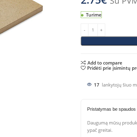
Su PV
Turime
Add to compare
Pridėti prie įsimintų p
17
lankytojų šiuo m
Pristatymas be spaudos
Daugumą mūsų produktų
ypač greitai.