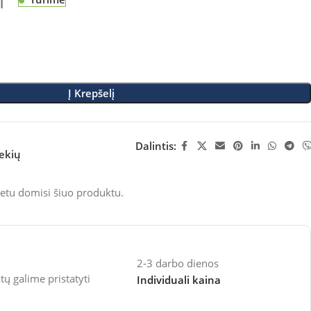
M
Į Krepšelį
Dalintis:
rekių
etu domisi šiuo produktu.
2-3 darbo dienos
 galime pristatyti
Individuali kaina