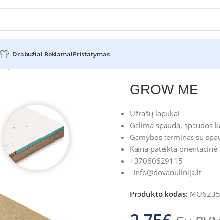
Drabužiai Reklamai
Pristatymas
lapeliai
GROW ME
GROW ME
Užrašų lapukai
Galima spauda, spaudos ka
Gamybos terminas su spau
Kaina pateikta orientacinė
+37060629115
info@dovanulinija.lt
Produkto kodas:
MO6235
2.75
€