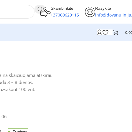
Skambinkite
Rašykite
+37060629115
info@dovanulinija.
0.0
ina skaičiuojama atskirai.
da 3 – 8 dienos.
 užsakant 100 vnt.
-06
Turime