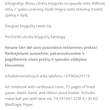
šilkografija. Mūsų užrašų knygutės su spauda siūlo didžiulę
stilių ir spalvų įvairovę, todėl lengva rasto tinkamą modelį
spalvą ir dydį.
Daugiau knygučių rasite
čia
.
Peržiūrėti užrašų knygučių katalogą.
Nesate tikri dėl savo pasirinktos reklaminės prekės?
Nedvejodami susisiekite, pakonsultuosime ir
pagelbėsime visais prekių ir spaudos uždėjimo
klausimais.
info@dovanulinija.lt
arba telefonu +37060629115
A6 notebook with cardboard cover, 72 pages of lined
paper, elastic band, and ribbon place holder. Includes
metal ball pen with blue ink. 14,5X10X1,2CM 0,130 KG
Medžiaga: Paper