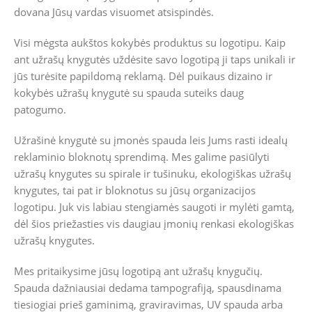
dovana Jūsų vardas visuomet atsispindės.
Visi mėgsta aukštos kokybės produktus su logotipu.
Kaip
ant užrašų knygutės uždėsite savo logotipą ji taps unikali ir
jūs turėsite papildomą reklamą.
Dėl puikaus dizaino ir
kokybės užrašų knygutė su spauda suteiks daug
patogumo.
Užrašinė knygutė su įmonės spauda leis Jums rasti idealų
reklaminio bloknotų sprendimą. Mes galime pasiūlyti
užrašų knygutes su spirale ir tušinuku, ekologiškas užrašų
knygutes, tai pat ir bloknotus su jūsų organizacijos
logotipu. Juk vis labiau stengiamės saugoti ir mylėti gamtą,
dėl šios priežasties vis daugiau įmonių renkasi ekologiškas
užrašų knygutes.
Mes pritaikysime jūsų logotipą ant užrašų knygučių.
Spauda dažniausiai dedama tampografiją, spausdinama
tiesiogiai prieš gaminimą, graviravimas, UV spauda arba