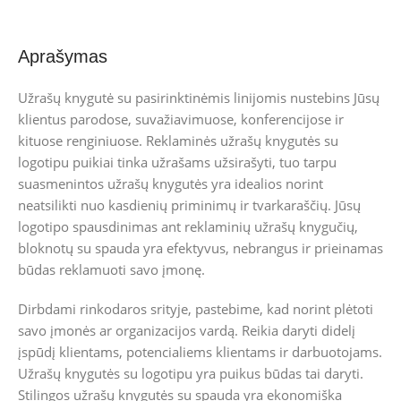
Aprašymas
Užrašų knygutė su pasirinktinėmis linijomis nustebins Jūsų
klientus parodose, suvažiavimuose, konferencijose ir
kituose renginiuose. Reklaminės užrašų knygutės su
logotipu puikiai tinka užrašams užsirašyti, tuo tarpu
suasmenintos užrašų knygutės yra idealios norint
neatsilikti nuo kasdienių priminimų ir tvarkaraščių. Jūsų
logotipo spausdinimas ant reklaminių užrašų knygučių,
bloknotų su spauda yra efektyvus, nebrangus ir prieinamas
būdas reklamuoti savo įmonę.
Dirbdami rinkodaros srityje, pastebime, kad norint plėtoti
savo įmonės ar organizacijos vardą. Reikia daryti didelį
įspūdį klientams, potencialiems klientams ir darbuotojams.
Užrašų knygutės su logotipu yra puikus būdas tai daryti.
Stilingos užrašų knygutės su spauda yra ekonomiška