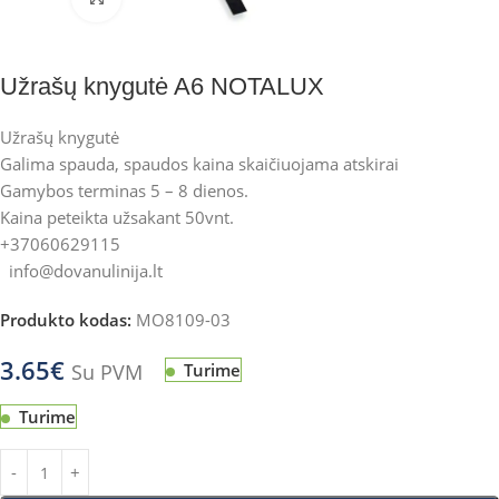
Užrašų knygutė A6 NOTALUX
Užrašų knygutė
Galima spauda, spaudos kaina skaičiuojama atskirai
Gamybos terminas 5 – 8 dienos.
Kaina peteikta užsakant 50vnt.
+37060629115
info@dovanulinija.lt
Produkto kodas:
MO8109-03
3.65
€
Su PVM
Turime
Turime