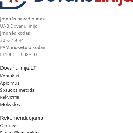
Įmonės pavadinimas
UAB Dovanų linija
Įmonės kodas
305276094
PVM mokėtojo kodas
LT100012698310
Dovanulinija.LT
Kontaktai
Apie mus
Spaudos metodai
Rekvizitai
Mokyklos
Rekomenduojama
Gertuvės
Ekologiškos prekės