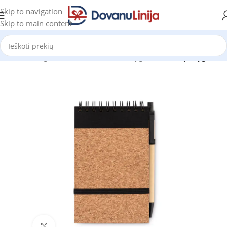
Skip to navigation
Skip to main content
radžia
Katalogas
Bloknotai ir užrašų knygutės
Užrašų knygutės
Click to enlarge