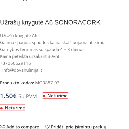
Užrašų knygutė A6 SONORACORK
Užrašų knygutė A6
Galima spauda, spaudos kaina skaičiuojama atskirai.
Gamybos terminas su spauda 4 – 8 dienos.
Kaina peteikta užsakant 30vnt.
+37060629115
info@dovanulinija.lt
Produkto kodas:
MO9857-03
1.50
€
Su PVM
Neturime
Neturime
Add to compare
Pridėti prie įsimintų prekių