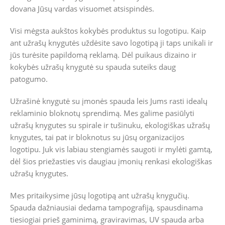
dovana Jūsų vardas visuomet atsispindės.
Visi mėgsta aukštos kokybės produktus su logotipu.
Kaip
ant užrašų knygutės uždėsite savo logotipą ji taps unikali ir
jūs turėsite papildomą reklamą.
Dėl puikaus dizaino ir
kokybės užrašų knygutė su spauda suteiks daug
patogumo.
Užrašinė knygutė su įmonės spauda leis Jums rasti idealų
reklaminio bloknotų sprendimą. Mes galime pasiūlyti
užrašų knygutes su spirale ir tušinuku, ekologiškas užrašų
knygutes, tai pat ir bloknotus su jūsų organizacijos
logotipu. Juk vis labiau stengiamės saugoti ir mylėti gamtą,
dėl šios priežasties vis daugiau įmonių renkasi ekologiškas
užrašų knygutes.
Mes pritaikysime jūsų logotipą ant užrašų knygučių.
Spauda dažniausiai dedama tampografiją, spausdinama
tiesiogiai prieš gaminimą, graviravimas, UV spauda arba