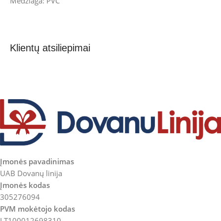
Medžiaga: PVC
Klientų atsiliepimai
Įmonės pavadinimas
UAB Dovanų linija
Įmonės kodas
305276094
PVM mokėtojo kodas
LT100012698310