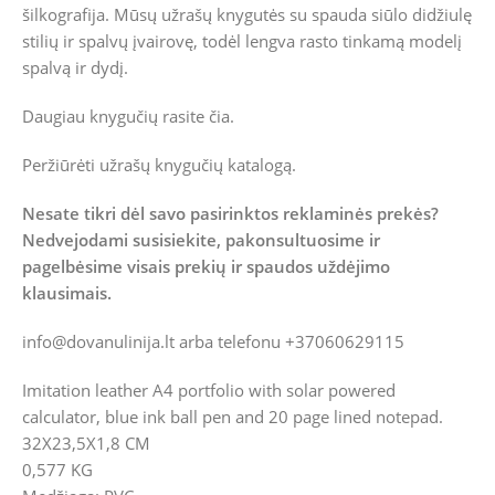
šilkografija. Mūsų užrašų knygutės su spauda siūlo didžiulę
stilių ir spalvų įvairovę, todėl lengva rasto tinkamą modelį
spalvą ir dydį.
Daugiau knygučių rasite
čia
.
Peržiūrėti užrašų knygučių katalogą.
Nesate tikri dėl savo pasirinktos reklaminės prekės?
Nedvejodami susisiekite, pakonsultuosime ir
pagelbėsime visais prekių ir spaudos uždėjimo
klausimais.
info@dovanulinija.lt
arba telefonu +37060629115
Imitation leather A4 portfolio with solar powered
calculator, blue ink ball pen and 20 page lined notepad.
32X23,5X1,8 CM
0,577 KG