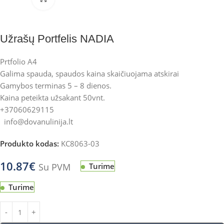
Užrašų Portfelis NADIA
Prtfolio A4
Galima spauda, spaudos kaina skaičiuojama atskirai
Gamybos terminas 5 – 8 dienos.
Kaina peteikta užsakant 50vnt.
+37060629115
info@dovanulinija.lt
Produkto kodas:
KC8063-03
10.87
€
Su PVM
Turime
Turime