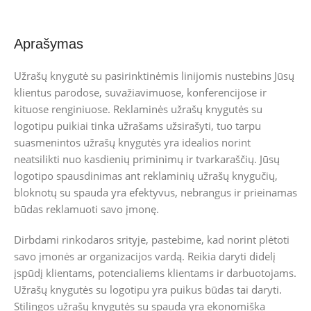
Aprašymas
Užrašų knygutė su pasirinktinėmis linijomis nustebins Jūsų
klientus parodose, suvažiavimuose, konferencijose ir
kituose renginiuose. Reklaminės užrašų knygutės su
logotipu puikiai tinka užrašams užsirašyti, tuo tarpu
suasmenintos užrašų knygutės yra idealios norint
neatsilikti nuo kasdienių priminimų ir tvarkaraščių. Jūsų
logotipo spausdinimas ant reklaminių užrašų knygučių,
bloknotų su spauda yra efektyvus, nebrangus ir prieinamas
būdas reklamuoti savo įmonę.
Dirbdami rinkodaros srityje, pastebime, kad norint plėtoti
savo įmonės ar organizacijos vardą. Reikia daryti didelį
įspūdį klientams, potencialiems klientams ir darbuotojams.
Užrašų knygutės su logotipu yra puikus būdas tai daryti.
Stilingos užrašų knygutės su spauda yra ekonomiška