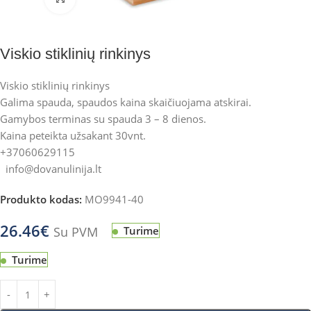
Viskio stiklinių rinkinys
Viskio stiklinių rinkinys
Galima spauda, spaudos kaina skaičiuojama atskirai.
Gamybos terminas su spauda 3 – 8 dienos.
Kaina peteikta užsakant 30vnt.
+37060629115
info@dovanulinija.lt
Produkto kodas:
MO9941-40
26.46
€
Su PVM
Turime
Turime