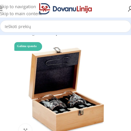
Skip to navigation
Skip to main content
Pradžia
Katalogas
Dovanų rinkiniai
Galima spauda
Click to enlarge