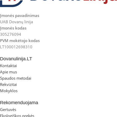
Įmonės pavadinimas
UAB Dovanų linija
Įmonės kodas
305276094
PVM mokėtojo kodas
LT100012698310
Dovanulinija.LT
Kontaktai
Apie mus
Spaudos metodai
Rekvizitai
Mokyklos
Rekomenduojama
Gertuvės
Ekologiškos prekės