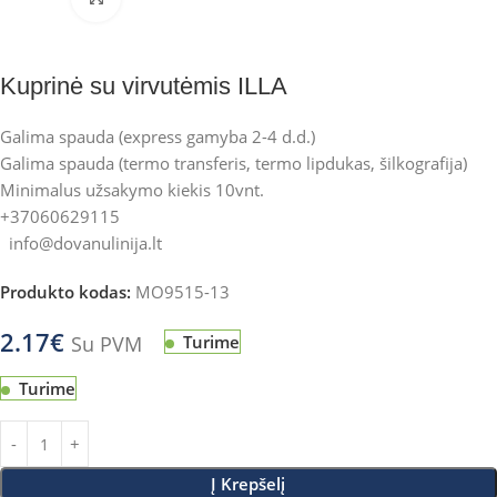
Kuprinė su virvutėmis ILLA
Galima spauda (express gamyba 2-4 d.d.)
Galima spauda (termo transferis, termo lipdukas, šilkografija)
Minimalus užsakymo kiekis 10vnt.
+37060629115
info@dovanulinija.lt
Produkto kodas:
MO9515-13
2.17
€
Su PVM
Turime
Turime
Į Krepšelį