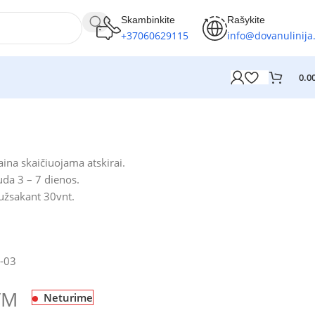
Skambinkite
Rašykite
+37060629115
info@dovanulinija.
0.0
ina skaičiuojama atskirai.
da 3 – 7 dienos.
 užsakant 30vnt.
-03
VM
Neturime