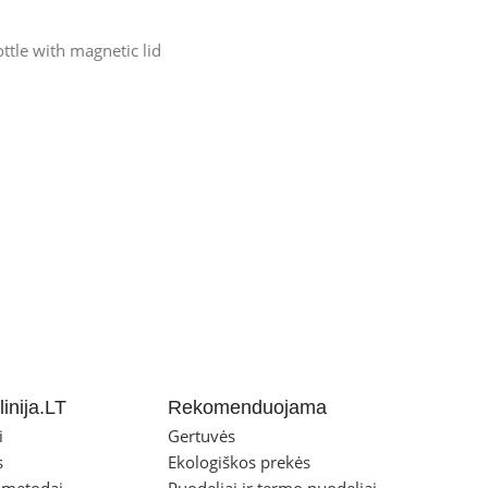
ttle with magnetic lid
inija.LT
Rekomenduojama
i
Gertuvės
s
Ekologiškos prekės