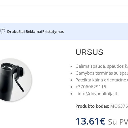
Drabužiai Reklamai
Pristatymas
S
URSUS
Galima spauda, spaudos ka
Gamybos terminas su spau
Pateikta kaina orientacinė
+37060629115
info@dovanulinija.lt
Produkto kodas:
MO6376
13.61
€
Su P