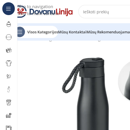
Skip to navigation
Skip to main content
Visos Kategorijos
Mūsų Kontaktai
Mūsų Rekomenduojama
Pradžia
Katalogas
Gertuvės
Metalinės gertuvės
URSU