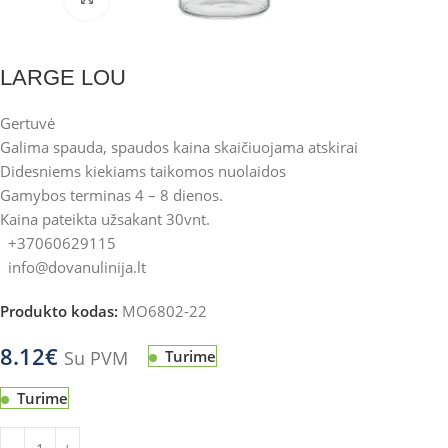
LARGE LOU
Gertuvė
Galima spauda, spaudos kaina skaičiuojama atskirai
Didesniems kiekiams taikomos nuolaidos
Gamybos terminas 4 – 8 dienos.
Kaina pateikta užsakant 30vnt.
+37060629115
info@dovanulinija.lt
Produkto kodas:
MO6802-22
8.12
€
Su PVM
Turime
Turime