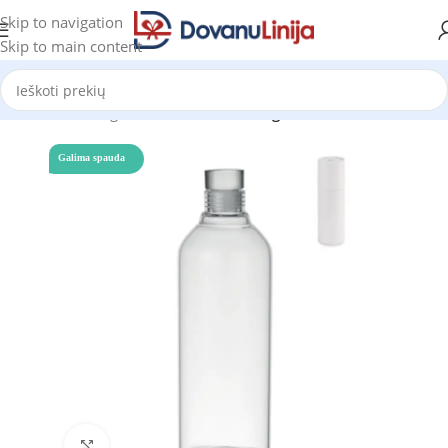
Skip to navigation
Skip to main content
Pradžia
Katalogas
Gertuvės
Stiklinės gertuvės
Galima spauda
Click to enlarge