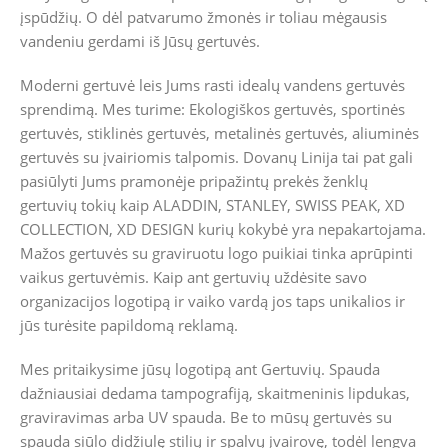
įspūdžių. O dėl patvarumo žmonės ir toliau mėgausis
vandeniu gerdami iš Jūsų gertuvės.
Moderni gertuvė leis Jums rasti idealų vandens gertuvės
sprendimą. Mes turime: Ekologiškos gertuvės, sportinės
gertuvės, stiklinės gertuvės, metalinės gertuvės, aliuminės
gertuvės su įvairiomis talpomis. Dovanų Linija tai pat gali
pasiūlyti Jums pramonėje pripažintų prekės ženklų
gertuvių tokių kaip ALADDIN, STANLEY, SWISS PEAK, XD
COLLECTION, XD DESIGN kurių kokybė yra nepakartojama.
Mažos gertuvės su graviruotu logo puikiai tinka aprūpinti
vaikus gertuvėmis. Kaip ant gertuvių uždėsite savo
organizacijos logotipą ir vaiko vardą jos taps unikalios ir
jūs turėsite papildomą reklamą.
Mes pritaikysime jūsų logotipą ant Gertuvių. Spauda
dažniausiai dedama tampografiją, skaitmeninis lipdukas,
graviravimas arba UV spauda. Be to mūsų gertuvės su
spauda siūlo didžiulę stilių ir spalvų įvairovę, todėl lengva