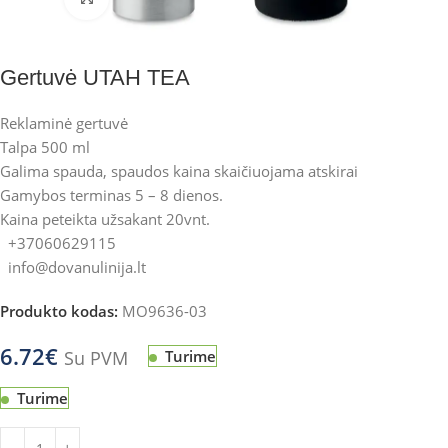
Gertuvė UTAH TEA
Reklaminė gertuvė
Talpa 500 ml
Galima spauda, spaudos kaina skaičiuojama atskirai
Gamybos terminas 5 – 8 dienos.
Kaina peteikta užsakant 20vnt.
+37060629115
info@dovanulinija.lt
Produkto kodas:
MO9636-03
6.72
€
Su PVM
Turime
Turime