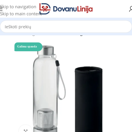
Skip to navigation
Skip to main content
Pradžia
Katalogas
Gertuvės
Stiklinės gertuvės
Galima spauda
Click to enlarge