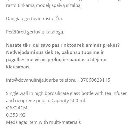
rasto tinkamą modelį spalvą ir talpą.
Daugiau gertuvių rasite
Čia.
Peržiūrėti gertuvių katalogą.
Nesate tikri dėl savo pasirinktos reklaminės prekės?
Nedvejodami susisiekite, pakonsultuosime ir
pagelbėsime visais prekių ir spaudos uždėjimo
klausimais.
info@dovanulinija.lt
arba telefonu +37060629115
Single wall in high borosilicate glass bottle with tea infuser
and neoprene pouch. Capacity 500 ml.
Ø6X24CM
0,353 KG
Medžiaga: Item with multi-materials