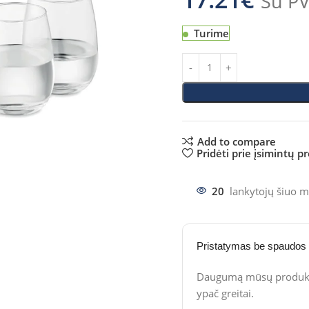
Su P
Turime
Add to compare
Pridėti prie įsimintų p
20
lankytojų šiuo m
Pristatymas be spaudos
Daugumą mūsų produktų
ypač greitai.