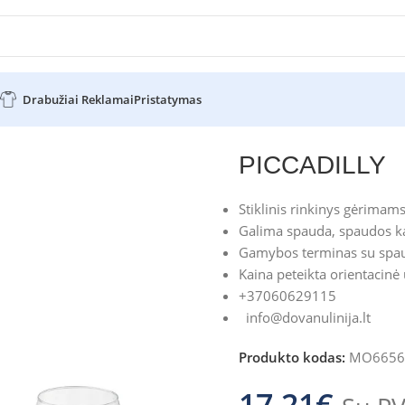
Drabužiai Reklamai
Pristatymas
ILLY
PICCADILLY
Stiklinis rinkinys gėrimam
Galima spauda, spaudos ka
Gamybos terminas su spau
Kaina peteikta orientacinė
+37060629115
info@dovanulinija.lt
Produkto kodas:
MO6656
17.21
€