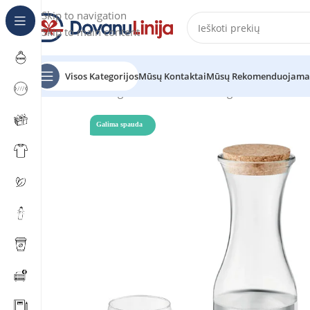
Skip to navigation
Skip to main content
Visos Kategorijos
Mūsų Kontaktai
Mūsų Rekomenduojama
Pradžia
Katalogas
Gertuvės
Stiklinės gertuvės
PICCAD
Galima spauda