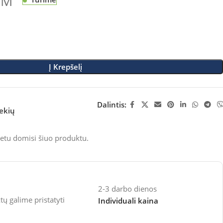
VM
Į Krepšelį
Dalintis:
rekių
etu domisi šiuo produktu.
2-3 darbo dienos
 galime pristatyti
Individuali kaina