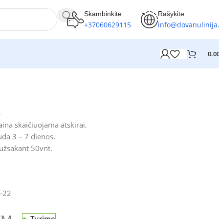
Skambinkite
Rašykite
+37060629115
info@dovanulinija.
0.0
s
ina skaičiuojama atskirai.
da 3 – 7 dienos.
 užsakant 50vnt.
-22
Turime