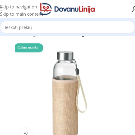
Skip to navigation
Skip to main content
Pradžia
Katalogas
Gertuvės
Stiklinės gertuvės
Galima spauda
Click to enlarge