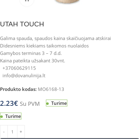
UTAH TOUCH
Galima spauda, spaudos kaina skaičiuojama atskirai
Didesniems kiekiams taikomos nuolaidos
Gamybos terminas 3 – 7 d.d.
Kaina pateikta užsakant 30vnt.
+37060629115
info@dovanulinija.lt
Produkto kodas:
MO6168-13
2.23
€
Su PVM
Turime
Turime