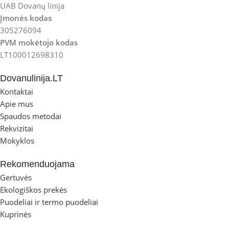
UAB Dovanų linija
Įmonės kodas
305276094
PVM mokėtojo kodas
LT100012698310
Dovanulinija.LT
Kontaktai
Apie mus
Spaudos metodai
Rekvizitai
Mokyklos
Rekomenduojama
Gertuvės
Ekologiškos prekės
Puodeliai ir termo puodeliai
Kuprinės