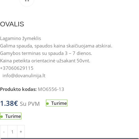
OVALIS
Lagamino žymeklis
Galima spauda, spaudos kaina skaičiuojama atskirai.
Gamybos terminas su spauda 3 – 7 dienos.
Kaina peteikta orientacinė užsakant 50vnt.
+37060629115
info@dovanulinija.lt
Produkto kodas:
MO6556-13
1.38
€
Su PVM
Turime
Turime