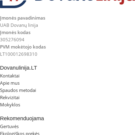
Įmonės pavadinimas
UAB Dovanų linija
Įmonės kodas
305276094
PVM mokėtojo kodas
LT100012698310
Dovanulinija.LT
Kontaktai
Apie mus
Spaudos metodai
Rekvizitai
Mokyklos
Rekomenduojama
Gertuvės
Ekologiškos prekės