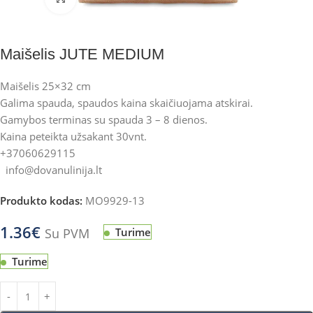
Maišelis JUTE MEDIUM
Maišelis 25×32 cm
Galima spauda, spaudos kaina skaičiuojama atskirai.
Gamybos terminas su spauda 3 – 8 dienos.
Kaina peteikta užsakant 30vnt.
+37060629115
info@dovanulinija.lt
Produkto kodas:
MO9929-13
1.36
€
Su PVM
Turime
Turime