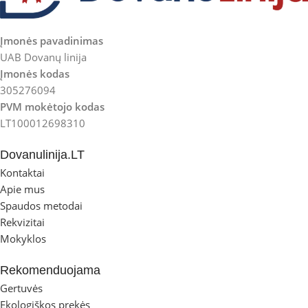
Įmonės pavadinimas
UAB Dovanų linija
Įmonės kodas
305276094
PVM mokėtojo kodas
LT100012698310
Dovanulinija.LT
Kontaktai
Apie mus
Spaudos metodai
Rekvizitai
Mokyklos
Rekomenduojama
Gertuvės
Ekologiškos prekės