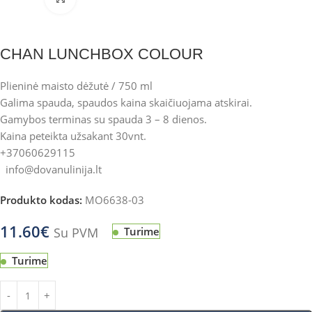
CHAN LUNCHBOX COLOUR
Plieninė maisto dėžutė / 750 ml
Galima spauda, spaudos kaina skaičiuojama atskirai.
Gamybos terminas su spauda 3 – 8 dienos.
Kaina peteikta užsakant 30vnt.
+37060629115
info@dovanulinija.lt
Produkto kodas:
MO6638-03
11.60
€
Su PVM
Turime
Turime