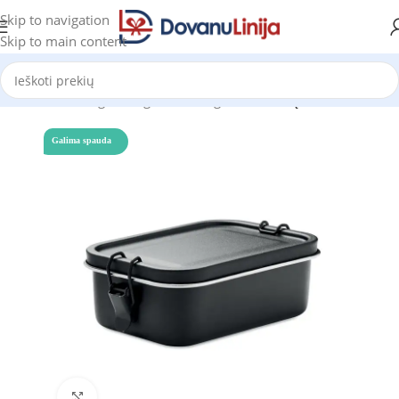
Skip to navigation
Skip to main content
Pradžia
Katalogas
Mėgstantiems gaminti
Pietų dėžutės
Galima spauda
Click to enlarge