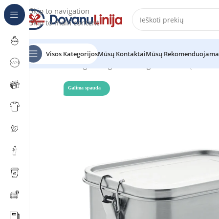
Skip to navigation
Skip to main content
Visos Kategorijos
Mūsų Kontaktai
Mūsų Rekomenduojama
Pradžia
Katalogas
Mėgstantiems gaminti
Pietų dėžutė
Galima spauda