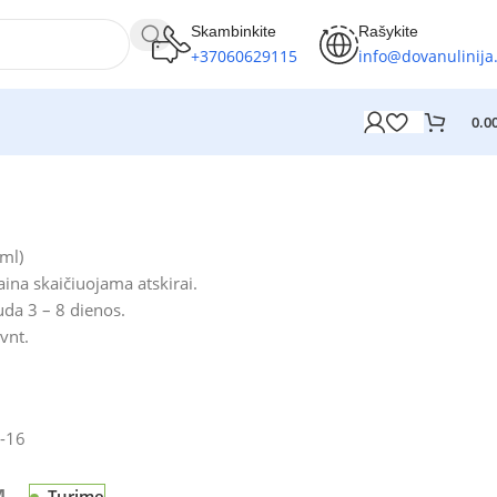
Skambinkite
Rašykite
+37060629115
info@dovanulinija.
0.0
ml)
ina skaičiuojama atskirai.
da 3 – 8 dienos.
vnt.
-16
Turime