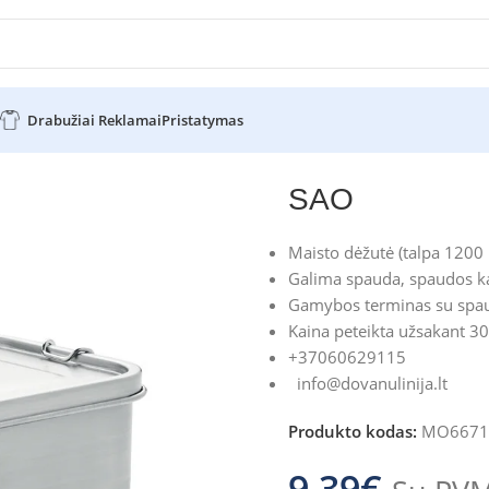
Drabužiai Reklamai
Pristatymas
s
SAO
SAO
Maisto dėžutė (talpa 1200 
Galima spauda, spaudos ka
Gamybos terminas su spau
Kaina peteikta užsakant 30
+37060629115
info@dovanulinija.lt
Produkto kodas:
MO6671
9.39
€