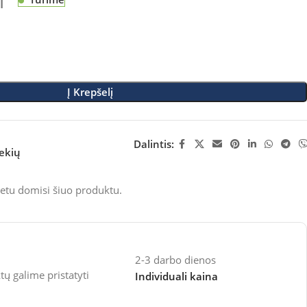
M
Į Krepšelį
Dalintis:
rekių
etu domisi šiuo produktu.
2-3 darbo dienos
 galime pristatyti
Individuali kaina