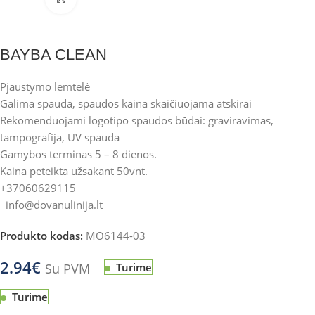
BAYBA CLEAN
Pjaustymo lemtelė
Galima spauda, spaudos kaina skaičiuojama atskirai
Rekomenduojami logotipo spaudos būdai: graviravimas,
tampografija, UV spauda
Gamybos terminas 5 – 8 dienos.
Kaina peteikta užsakant 50vnt.
+37060629115
info@dovanulinija.lt
Produkto kodas:
MO6144-03
2.94
€
Su PVM
Turime
Turime