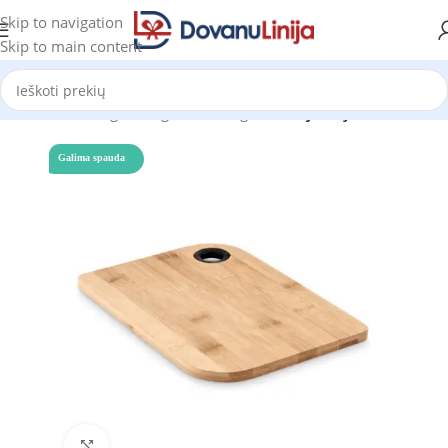
Skip to navigation
Skip to main content
Pradžia
Katalogas
Mėgstantiems gaminti
Pjaustymo lentelės
Galima spauda
Click to enlarge