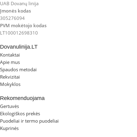
UAB Dovanų linija
Įmonės kodas
305276094
PVM mokėtojo kodas
LT100012698310
Dovanulinija.LT
Kontaktai
Apie mus
Spaudos metodai
Rekvizitai
Mokyklos
Rekomenduojama
Gertuvės
Ekologiškos prekės
Puodeliai ir termo puodeliai
Kuprinės