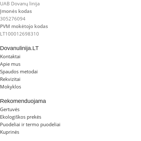
UAB Dovanų linija
Įmonės kodas
305276094
PVM mokėtojo kodas
LT100012698310
Dovanulinija.LT
Kontaktai
Apie mus
Spaudos metodai
Rekvizitai
Mokyklos
Rekomenduojama
Gertuvės
Ekologiškos prekės
Puodeliai ir termo puodeliai
Kuprinės