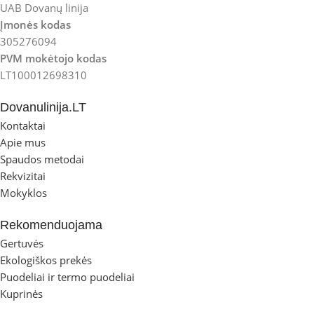
UAB Dovanų linija
Įmonės kodas
305276094
PVM mokėtojo kodas
LT100012698310
Dovanulinija.LT
Kontaktai
Apie mus
Spaudos metodai
Rekvizitai
Mokyklos
Rekomenduojama
Gertuvės
Ekologiškos prekės
Puodeliai ir termo puodeliai
Kuprinės