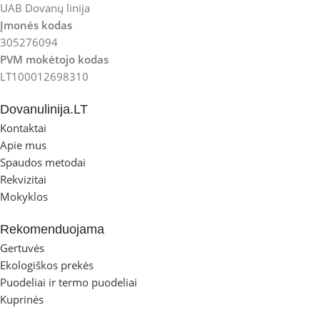
UAB Dovanų linija
Įmonės kodas
305276094
PVM mokėtojo kodas
LT100012698310
Dovanulinija.LT
Kontaktai
Apie mus
Spaudos metodai
Rekvizitai
Mokyklos
Rekomenduojama
Gertuvės
Ekologiškos prekės
Puodeliai ir termo puodeliai
Kuprinės