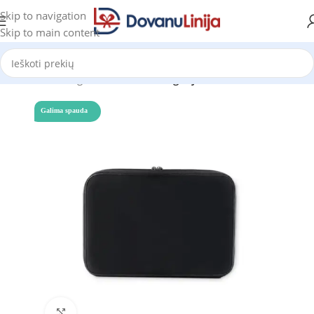
Skip to navigation
Skip to main content
Pradžia
Katalogas
Prekes be kategorijos
Galima spauda
Click to enlarge