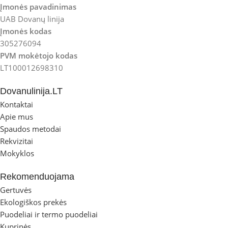
Įmonės pavadinimas
UAB Dovanų linija
Įmonės kodas
305276094
PVM mokėtojo kodas
LT100012698310
Dovanulinija.LT
Kontaktai
Apie mus
Spaudos metodai
Rekvizitai
Mokyklos
Rekomenduojama
Gertuvės
Ekologiškos prekės
Puodeliai ir termo puodeliai
Kuprinės