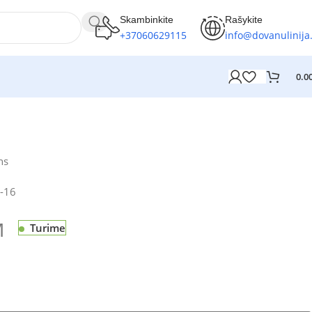
Skambinkite
Rašykite
+37060629115
info@dovanulinija.
0.0
ns
-16
M
Turime