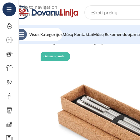
Skip to navigation
Skip to main content
Visos Kategorijos
Mūsų Kontaktai
Mūsų Rekomenduojama
Pradžia
Katalogas
Prekes be kategorijos
GRAZ SET
Galima spauda