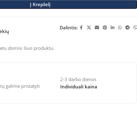
Į Krepšelį
Dalintis:
rekių
etu domisi šiuo produktu.
2-3 darbo dienos
 galime pristatyti
Individuali kaina