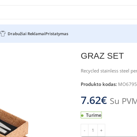
Drabužiai Reklamai
Pristatymas
GRAZ SET
Recycled stainless steel pe
Produkto kodas:
MO6795
7.62
€
Su PV
Turime