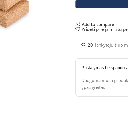
Add to compare
Pridėti prie įsimintų p
20
lankytojų šiuo m
Pristatymas be spaudos
Daugumą mūsų produktų
ypač greitai.