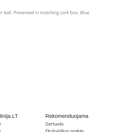
ler ball. Presented in matching cork box. Blue
inija.LT
Rekomenduojama
i
Gertuvės
s
Ekologiškos prekės