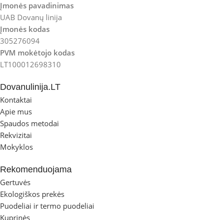
Įmonės pavadinimas
UAB Dovanų linija
Įmonės kodas
305276094
PVM mokėtojo kodas
LT100012698310
Dovanulinija.LT
Kontaktai
Apie mus
Spaudos metodai
Rekvizitai
Mokyklos
Rekomenduojama
Gertuvės
Ekologiškos prekės
Puodeliai ir termo puodeliai
Kuprinės