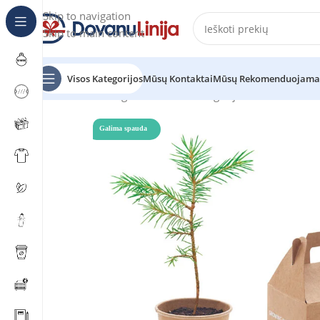
Skip to navigation
Skip to main content
Visos Kategorijos
Mūsų Kontaktai
Mūsų Rekomenduojama
Pradžia
Katalogas
Prekes be kategorijos
GROWTREE™
Galima spauda