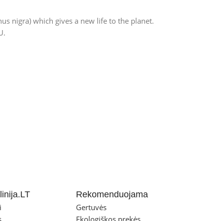
nus nigra) which gives a new life to the planet.
U.
inija.LT
Rekomenduojama
i
Gertuvės
s
Ekologiškos prekės