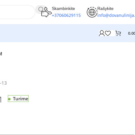
Skambinkite
Rašykite
+37060629115
info@dovanulinija.
0.0
™
-13
M
Turime