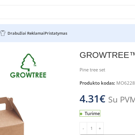
Drabužiai Reklamai
Pristatymas
GROWTREE
Pine tree set
Produkto kodas:
MO6228
4.31
€
Su PV
Turime