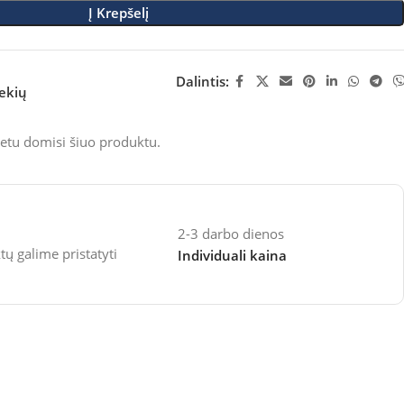
Į Krepšelį
Dalintis:
rekių
etu domisi šiuo produktu.
2-3 darbo dienos
 galime pristatyti
Individuali kaina