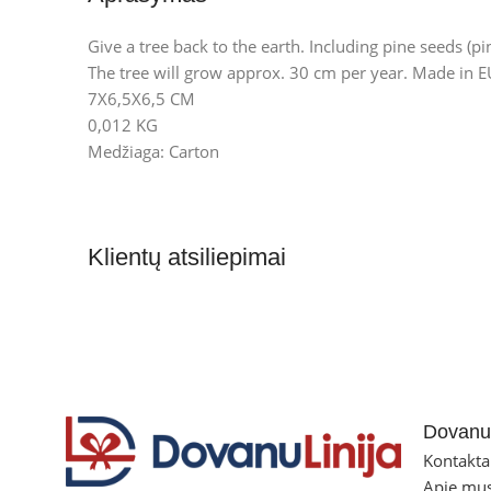
Give a tree back to the earth. Including pine seeds (pi
The tree will grow approx. 30 cm per year. Made in E
7X6,5X6,5 CM
0,012 KG
Medžiaga: Carton
Klientų atsiliepimai
Dovanul
Kontakta
Apie mu