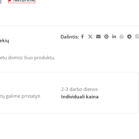
M
Dalintis:
rekių
etu domisi šiuo produktu.
2-3 darbo dienos
 galime pristatyti
Individuali kaina