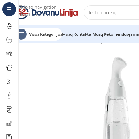
Skip to navigation
Skip to main content
Visos Kategorijos
Mūsų Kontaktai
Mūsų Rekomenduojama
Pradžia
Katalogas
Prekes be kategorijos
IBIZA