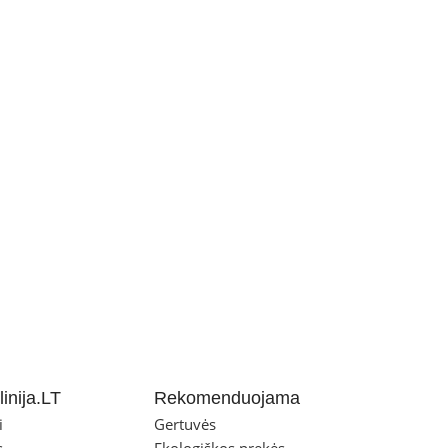
inija.LT
Rekomenduojama
i
Gertuvės