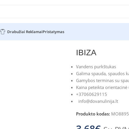
Drabužiai Reklamai
Pristatymas
IBIZA
Vandens purkštukas
Galima spauda, spaudos ka
Gamybos terminas su spau
Kaina peteikta orientacinė
+37060629115
info@dovanulinija.lt
Produkto kodas:
MO8895
3.68
€