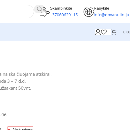
Skambinkite
Rašykite
+37060629115
info@dovanulinija.
0.0
ina skaičiuojama atskirai.
da 3 – 7 d.d.
 užsakant 50vnt.
-06
Neturime