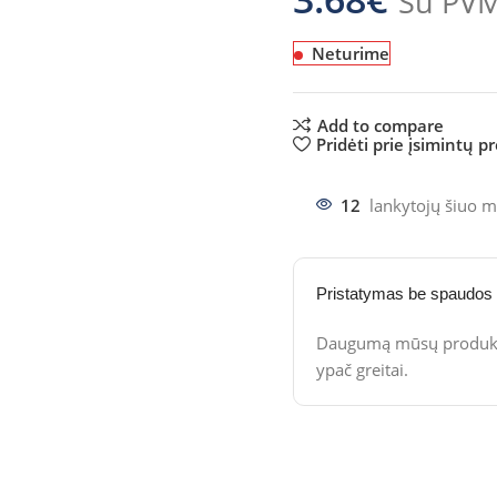
Su PV
Neturime
Add to compare
Pridėti prie įsimintų p
12
lankytojų šiuo m
Pristatymas be spaudos
Daugumą mūsų produktų
ypač greitai.